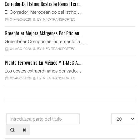
Corredor Del Istmo Destraba Ramal Ferr…
El Corredor Interoceánico del Istmo…
04-AGO-2026
BY INFO-TRANSPORTES
Greenbrier Mejora Márgenes Por Eficien…
Greenbrier Companies incrementó la …
04-AGO-2026
BY INFO-TRANSPORTES
Planta Ferroviaria En México Y T-MEC A…
Los costos extraordinarios derivado…
02-AGO-2026
BY INFO-TRANSPORTES
Introduzca
Cantidad
parte
a
del
mostrar
título