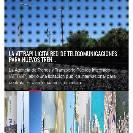
IT-ANÁLISIS: VOLARIS ABRIRÁ RUTA ENTRE
WASHINGTON DULLES Y G...
⮕ IA y automatización redefinen operación aeroportuaria
⮕ Bombardier exhibe Challenger 3500 en LABACE 2026
Volaris anunció una nueva ru...