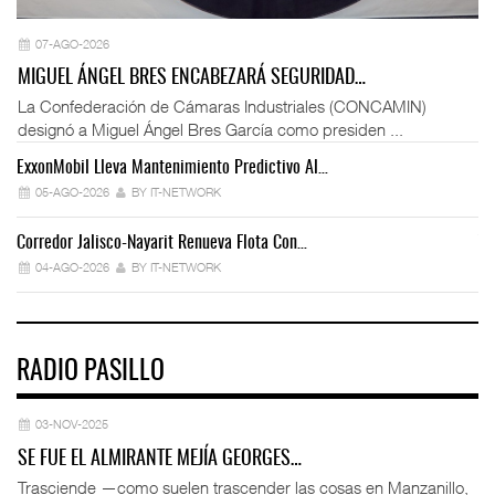
07-AGO-2026
MIGUEL ÁNGEL BRES ENCABEZARÁ SEGURIDAD…
La Confederación de Cámaras Industriales (CONCAMIN)
designó a Miguel Ángel Bres García como presiden ...
ExxonMobil Lleva Mantenimiento Predictivo Al…
La
05-AGO-2026
BY IT-NETWORK
Corredor Jalisco-Nayarit Renueva Flota Con…
Tr
04-AGO-2026
BY IT-NETWORK
RADIO PASILLO
03-NOV-2025
SE FUE EL ALMIRANTE MEJÍA GEORGES…
Trasciende —como suelen trascender las cosas en Manzanillo,