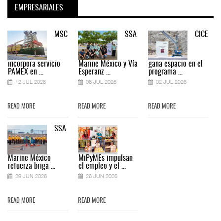
EMPRESARIALES
MSC
SSA
CICE
incorpora servicio
Marine México y Vía
gana espacio en el
PAMEX en ...
Esperanz ...
programa ...
12 JUL 2026
06 JUL 2026
02 JUL 2026
READ MORE
READ MORE
READ MORE
SSA
Marine México
MiPyMEs impulsan
refuerza briga ...
el empleo y el ...
29 JUN 2026
26 JUN 2026
READ MORE
READ MORE