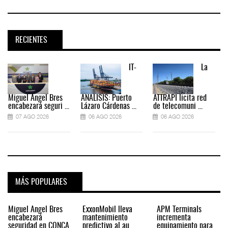
RECIENTES
IT-
La
Miguel Ángel Bres
ANÁLISIS: Puerto
ATTRAPI licita red
encabezará seguri ...
Lázaro Cárdenas ...
de telecomuni ...
07 AGO 2026
06 AGO 2026
06 AGO 2026
MÁS POPULARES
Miguel Ángel Bres
ExxonMobil lleva
APM Terminals
encabezará
mantenimiento
incrementa
seguridad en CONCA
predictivo al au
equipamiento para