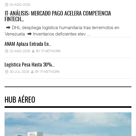
04-AGO-2026
IT-ANÁLISIS: MERCADO PAGO ACELERA COMPETENCIA
FINTECH…
⮕ DHL despliega logística humanitaria tras terremotos en
Venezuela ⮕ Inventarios deficientes elev ...
ANAM Aplaza Entrada En…
IT
02-AGO-2026
BY IT-NETWORK
Logística Pesa Hasta 30%…
Ex
30-JUL-2026
BY IT-NETWORK
HUB AÉREO