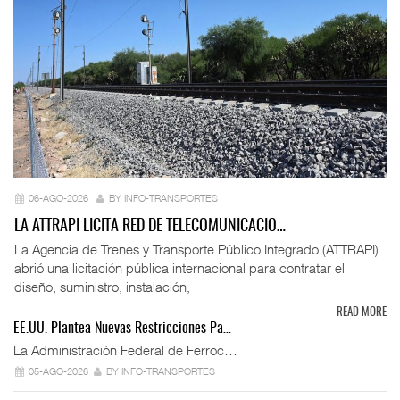
06-AGO-2026
BY INFO-TRANSPORTES
LA ATTRAPI LICITA RED DE TELECOMUNICACIO…
La Agencia de Trenes y Transporte Público Integrado (ATTRAPI)
abrió una licitación pública internacional para contratar el
diseño, suministro, instalación,
READ MORE
EE.UU. Plantea Nuevas Restricciones Pa…
La Administración Federal de Ferroc…
05-AGO-2026
BY INFO-TRANSPORTES