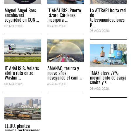
Miguel Ángel Bres
IT-ANÁLISIS: Puerto
La ATTRAPI licita red
encabezará
Lázaro Cárdenas
de
seguridad en CON ...
incorpora ...
telecomunicaciones
p ...
07 AGO 2026
06 AGO 2026
06 AGO 2026
IT-ANÁLISIS: Volaris
AMANAC, treinta y
abrirá ruta entre
nueve años
TMAZ eleva 77%
Washin ...
navegando el cam ...
movimiento de carga
suelta y s ...
06 AGO 2026
05 AGO 2026
05 AGO 2026
EE.UU. plantea