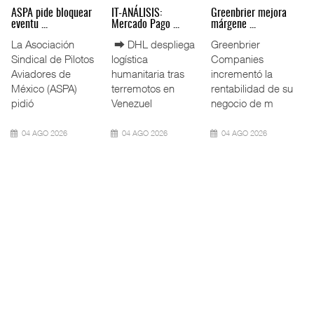
Miguel Ángel Bres
IT-ANÁLISIS: Puerto
La ATTRAPI licita
encabez ...
Lázar ...
red de ...
La Confederación
⮕ Canal de
La Agencia de
de Cámaras
Panamá reducirá
Trenes y
Industriales
nuevamente el
Transporte Público
(CONCAMIN)
calado de
Integrado
designó a Migu
Neopanamax ⮕
(ATTRAPI) abri
07 AGO 2026
06 AGO 2026
06 AGO 2026
IT-ANÁLISIS: Volaris
AMANAC, treinta y
TMAZ eleva 77%
abri ...
nueve a ...
movimiento ...
⮕ IA y
La transformación
La Terminal
automatización
del comercio
Marítima de
redefinen
marítimo mundial
Mazatlán (TMAZ),
operación
también ha
subsidiaria