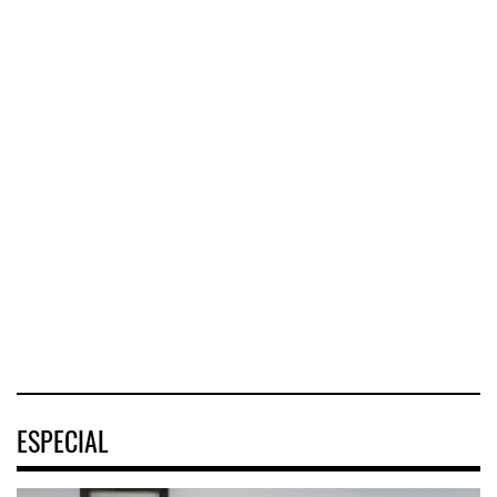
Corredor del Istmo
Corredor Jalisco-
destra ...
Nayarit ...
Cruceros crecen en
Caribe ...
El Corredor
El corredor
COZUMEL, Méx.
Interoceánico del
metropolitano que
— El arribo de
Istmo de
conecta Jalisco y
pasajeros en
Tehuantepec (CIIT)
Nayarit inició la
cruceros a la
destrabó
turística
04 AGO 2026
04 AGO 2026
04 AGO 2026
ESPECIAL