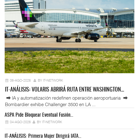
06-AGO-2026
BY IT-NETWORK
IT-ANÁLISIS: VOLARIS ABRIRÁ RUTA ENTRE WASHINGTON…
⮕ IA y automatización redefinen operación aeroportuaria ⮕
Bombardier exhibe Challenger 3500 en LA ...
ASPA Pide Bloquear Eventual Fusión…
IT
04-AGO-2026
BY IT-NETWORK
IT-ANÁLISIS: Primera Mujer Dirigirá IATA…
IT