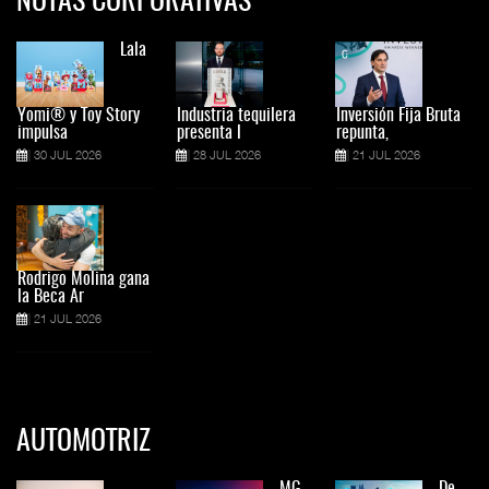
NOTAS CORPORATIVAS
Lala
Yomi® y Toy Story
Industria tequilera
Inversión Fija Bruta
impulsa
presenta l
repunta,
30 JUL 2026
28 JUL 2026
21 JUL 2026
Rodrigo Molina gana
la Beca Ar
21 JUL 2026
AUTOMOTRIZ