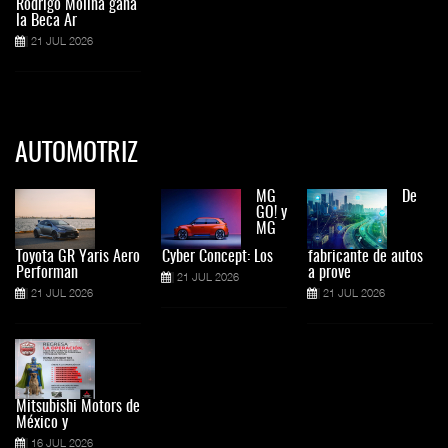
Rodrigo Molina gana
la Beca Ar
21 JUL 2026
AUTOMOTRIZ
MG
De
GO! y
MG
Toyota GR Yaris Aero
Cyber Concept: Los
fabricante de autos
Performan
a prove
21 JUL 2026
21 JUL 2026
21 JUL 2026
Mitsubishi Motors de
México y
16 JUL 2026