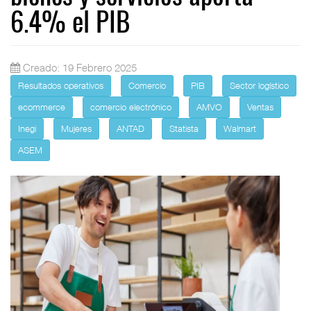
6.4% el PIB
Creado: 19 Febrero 2025
Resultados operativos
Comercio
PIB
Sector logístico
ecommerce
comercio electrónico
AMVO
Ventas
Inegi
Mujeres
ANTAD
Statista
Walmart
ASEM