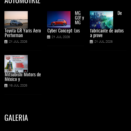
AUTOMOTRIZ
MG
De
GO! y
MG
Toyota GR Yaris Aero
Cyber Concept: Los
fabricante de autos
Performan
a prove
21 JUL 2026
21 JUL 2026
21 JUL 2026
Mitsubishi Motors de
México y
16 JUL 2026
GALERIA