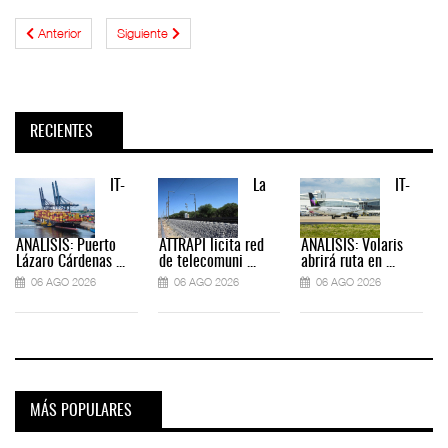
Anterior
Siguiente
RECIENTES
IT-
La
IT-
ANÁLISIS: Puerto
ATTRAPI licita red
ANÁLISIS: Volaris
Lázaro Cárdenas ...
de telecomuni ...
abrirá ruta en ...
06 AGO 2026
06 AGO 2026
06 AGO 2026
MÁS POPULARES