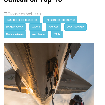
Creado: 26 Abril 2024
Transporte de pasajeros
Resultados operativos
Sector aéreo
Volaris
Avianca
Viva Aerobus
Rutas aéreas
Aerolíneas
OMA