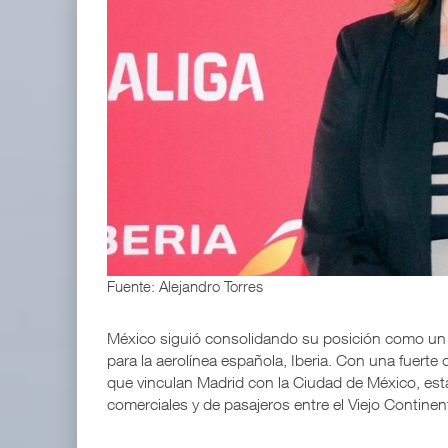
ExxonMobil lleva mantenimiento predictivo al au
05 AGO 2026
IT-ANÁLISIS: Primera mujer dirigirá IATA tras o
02 AGO 2026
Fuente: Alejandro Torres
México siguió consolidando su posición como un 
para la aerolínea española, Iberia. Con una fuerte
que vinculan Madrid con la Ciudad de México, est
comerciales y de pasajeros entre el Viejo Continen