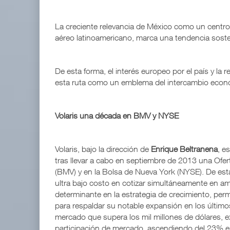
La creciente relevancia de México como un centro 
aéreo latinoamericano, marca una tendencia sosten
De esta forma, el interés europeo por el país y l
esta ruta como un emblema del intercambio econó
Volaris una década en BMV y NYSE
Volaris, bajo la dirección de
Enrique Beltranena
, e
tras llevar a cabo en septiembre de 2013 una Ofert
(BMV) y en la Bolsa de Nueva York (NYSE). De esta
ultra bajo costo en cotizar simultáneamente en am
determinante en la estrategia de crecimiento, permi
para respaldar su notable expansión en los último
mercado que supera los mil millones de dólares, 
participación de mercado, ascendiendo del 23% 