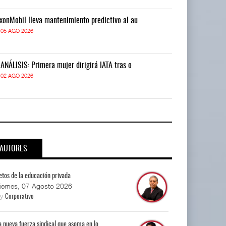
xonMobil lleva mantenimiento predictivo al au
ExxonMobil lle
05 AGO 2026
05 AGO 2026
-ANÁLISIS: Primera mujer dirigirá IATA tras o
IT-ANÁLISIS: P
02 AGO 2026
02 AGO 2026
AUTORES
etos de la educación privada
iernes, 07 Agosto 2026
By
Corporativo
a nueva fuerza sindical que asoma en lo...