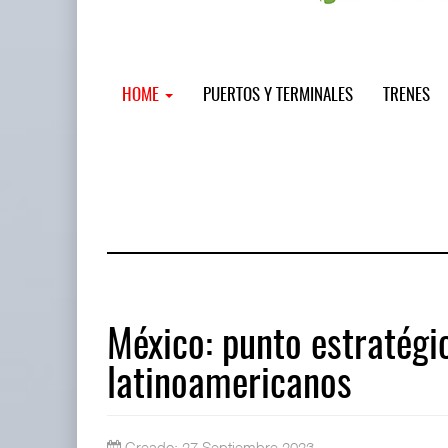
HOME
PUERTOS Y TERMINALES
TRENES
México: punto estratégic
latinoamericanos
Miguel Ángel Bres encabezará segur
07 AGO 2026
Creado: 27 Septiembre 2023