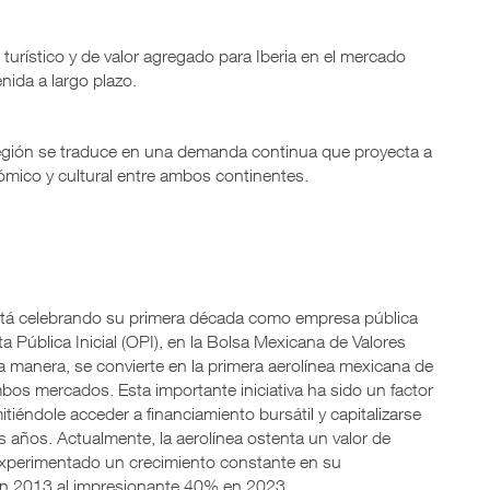
turístico y de valor agregado para Iberia en el mercado
ida a largo plazo.
a región se traduce en una demanda continua que proyecta a
mico y cultural entre ambos continentes.
stá celebrando su primera década como empresa pública
a Pública Inicial (OPI), en la Bolsa Mexicana de Valores
 manera, se convierte en la primera aerolínea mexicana de
bos mercados. Esta importante iniciativa ha sido un factor
tiéndole acceder a financiamiento bursátil y capitalizarse
s años. Actualmente, la aerolínea ostenta un valor de
experimentado un crecimiento constante en su
en 2013 al impresionante 40% en 2023.