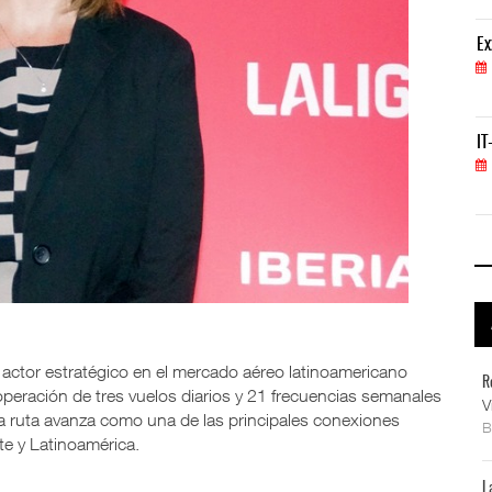
ExxonMobil lleva mantenimiento predictivo al au
Ex
05 AGO 2026
IT-ANÁLISIS: Primera mujer dirigirá IATA tras o
IT
02 AGO 2026
actor estratégico en el mercado aéreo latinoamericano
R
 operación de tres vuelos diarios y 21 frecuencias semanales
V
a ruta avanza como una de las principales conexiones
te y Latinoamérica.
L