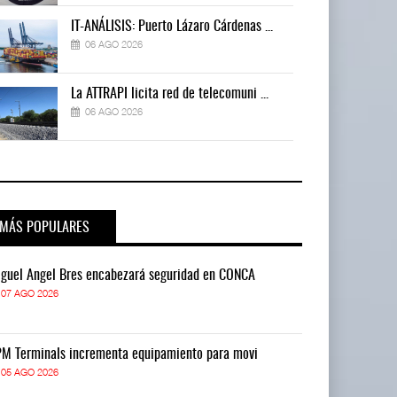
IT-ANÁLISIS: Puerto Lázaro Cárdenas ...
06 AGO 2026
La ATTRAPI licita red de telecomuni ...
06 AGO 2026
MÁS POPULARES
guel Ángel Bres encabezará seguridad en CONCA
Miguel Ángel 
07 AGO 2026
07 AGO 2026
M Terminals incrementa equipamiento para movi
APM Terminals
05 AGO 2026
05 AGO 2026