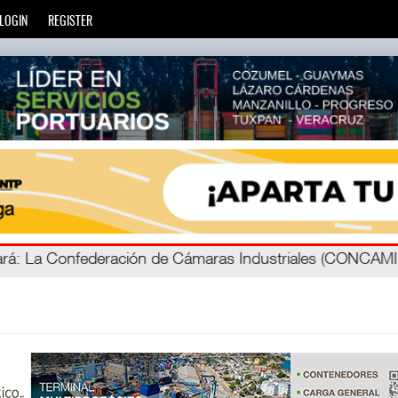
LOGIN
REGISTER
á
ada
: Más de 20 mil escuelas privadas atienden a más de ci