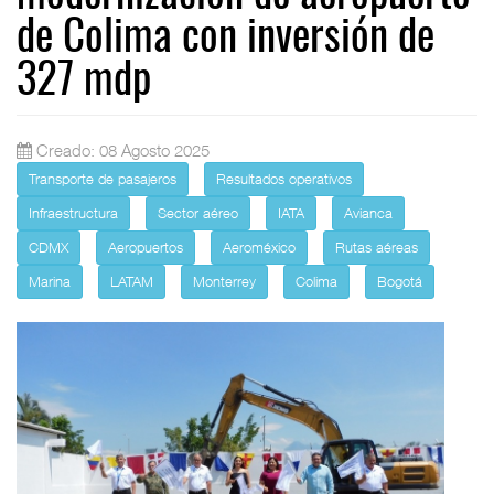
de Colima con inversión de
327 mdp
Creado: 08 Agosto 2025
Transporte de pasajeros
Resultados operativos
Infraestructura
Sector aéreo
IATA
Avianca
CDMX
Aeropuertos
Aeroméxico
Rutas aéreas
Marina
LATAM
Monterrey
Colima
Bogotá