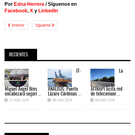
Por
Edna Herrera
/
Síguenos en
Facebook
,
X
y
LinkedIn
Anterior
Siguiente
RECIENTES
IT-
La
Miguel Ángel Bres
ANÁLISIS: Puerto
ATTRAPI licita red
encabezará seguri ...
Lázaro Cárdenas ...
de telecomuni ...
07 AGO 2026
06 AGO 2026
06 AGO 2026