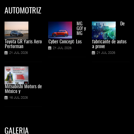
AUTOMOTRIZ
MG
De
GO! y
MG
Toyota GR Yaris Aero
Cyber Concept: Los
fabricante de autos
Performan
a prove
21 JUL 2026
21 JUL 2026
21 JUL 2026
Mitsubishi Motors de
México y
16 JUL 2026
GALERIA