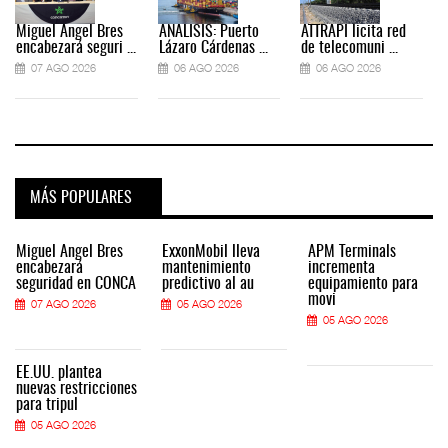
Miguel Ángel Bres
ANÁLISIS: Puerto
ATTRAPI licita red
encabezará seguri ...
Lázaro Cárdenas ...
de telecomuni ...
07 AGO 2026
06 AGO 2026
06 AGO 2026
MÁS POPULARES
Miguel Ángel Bres
ExxonMobil lleva
APM Terminals
encabezará
mantenimiento
incrementa
seguridad en CONCA
predictivo al au
equipamiento para
movi
07 AGO 2026
05 AGO 2026
05 AGO 2026
EE.UU. plantea
nuevas restricciones
para tripul
05 AGO 2026