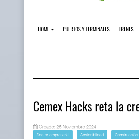
HOME
PUERTOS Y TERMINALES
TRENES
Cemex Hacks reta la cre
Miguel Ángel Bres encabezará segur
Creado: 25 Noviembre 2024
07 AGO 2026
Sector empresarial
Sostenibilidad
Construcción