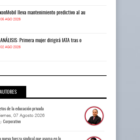
xonMobil lleva mantenimiento predictivo al au
ExxonMobil lle
05 AGO 2026
05 AGO 2026
-ANÁLISIS: Primera mujer dirigirá IATA tras o
IT-ANÁLISIS: P
02 AGO 2026
02 AGO 2026
AUTORES
etos de la educación privada
iernes, 07 Agosto 2026
By
Corporativo
a nueva fuerza sindical que asoma en lo...