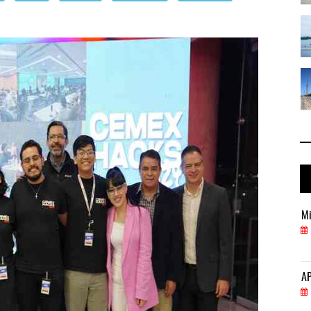
 ...
IT-ANÁLISIS: Puerto Lázaro Cárdenas ...
06 AGO 2026
 ...
La ATTRAPI licita red de telecomuni ...
06 AGO 2026
Miguel Ángel Bres encabezará seguridad en CONCA
Mi
07 AGO 2026
APM Terminals incrementa equipamiento para movi
AP
05 AGO 2026