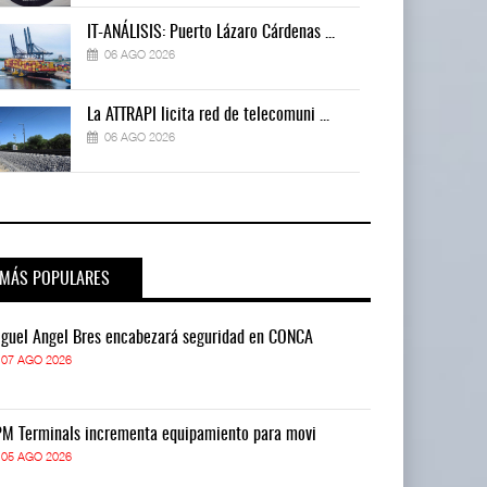
IT-ANÁLISIS: Puerto Lázaro Cárdenas ...
06 AGO 2026
La ATTRAPI licita red de telecomuni ...
06 AGO 2026
MÁS POPULARES
guel Ángel Bres encabezará seguridad en CONCA
Miguel Ángel 
07 AGO 2026
07 AGO 2026
M Terminals incrementa equipamiento para movi
APM Terminals
05 AGO 2026
05 AGO 2026