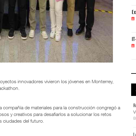
ExxonMobil lleva mantenimiento predictivo al au
Ex
05 AGO 2026
IT-ANÁLISIS: Primera mujer dirigirá IATA tras o
IT
02 AGO 2026
royectos innovadores vivieron los jóvenes en Monterrey,
Hackathon.
R
a compañía de materiales para la construcción congregó a
V
os y creativos para desafiarlos a solucionar los retos
as ciudades del futuro.
L