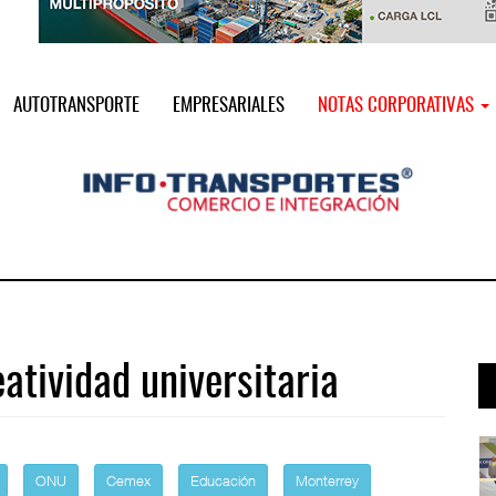
AUTOTRANSPORTE
EMPRESARIALES
NOTAS CORPORATIVAS
atividad universitaria
i ...
Miguel Ángel Bres encabezará seguri ...
07 AGO 2026
ONU
Cemex
Educación
Monterrey