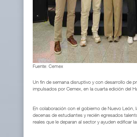
ExxonMobil lleva mantenimiento predictivo al au
05 AGO 2026
IT-ANÁLISIS: Primera mujer dirigirá IATA tras o
02 AGO 2026
Fuente: Cemex
Un fin de semana disruptivo y con desarrollo de p
impulsados por Cemex, en la cuarta edición del 
En colaboración con el gobierno de Nuevo León, l
decenas de estudiantes y recién egresados talentos
reales que le deparan al sector y ayuden edificar l