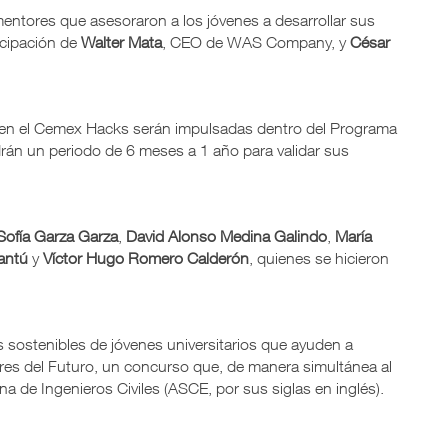
ntores que asesoraron a los jóvenes a desarrollar sus
icipación de
Walter Mata
, CEO de WAS Company, y
César
 en el Cemex Hacks serán impulsadas dentro del Programa
drán un periodo de 6 meses a 1 año para validar sus
Sofía Garza Garza
,
David Alonso Medina Galindo
,
María
antú
y
Víctor Hugo Romero Calderón
, quienes se hicieron
 sostenibles de jóvenes universitarios que ayuden a
res del Futuro, un concurso que, de manera simultánea al
a de Ingenieros Civiles (ASCE, por sus siglas en inglés).