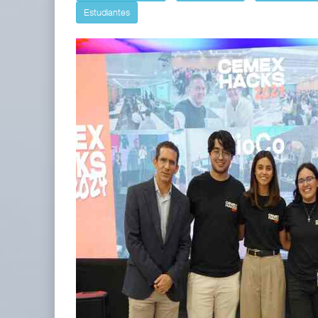
Estudiantes
IT-ANÁLISIS: Puerto Lázaro Cárdenas
06 AGO 2026
La ATTRAPI licita red de telecomuni
06 AGO 2026
Miguel Ángel Bres encabezará seguridad en CONCA
07 AGO 2026
APM Terminals incrementa equipamiento para movi
05 AGO 2026