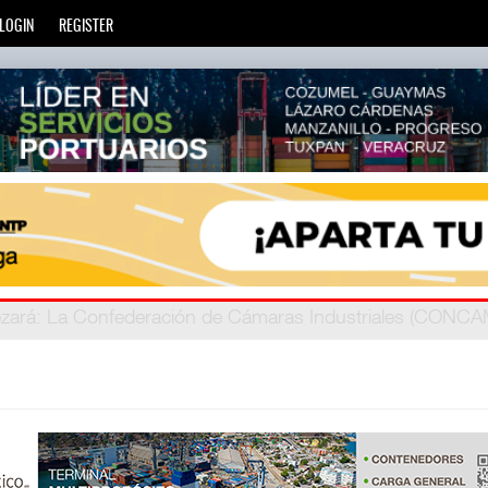
LOGIN
REGISTER
zará
privada
: Más de 20 mil escuelas privadas atienden a más d