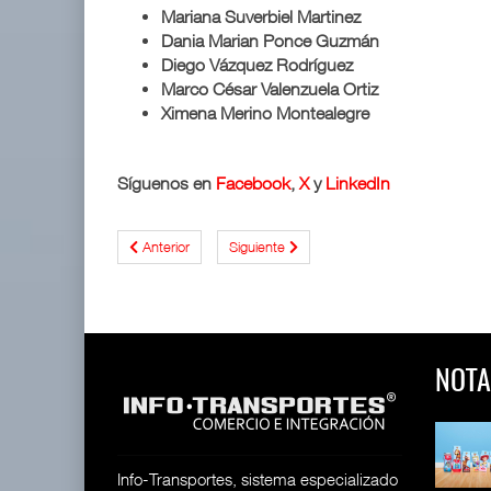
Mariana Suverbiel Martinez
Dania Marian Ponce Guzmán
Diego Vázquez Rodríguez
Marco César Valenzuela Ortiz
Ximena Merino Montealegre
Síguenos en
Facebook
,
X
y
LinkedIn
Anterior
Siguiente
NOTA
 y Toy Story
Lala Yomi® y Toy Story
Toyota GR Yaris Aero
impulsa
Performan
26
30 JUL 2026
21 JUL 2026
Info-Transportes, sistema especializado