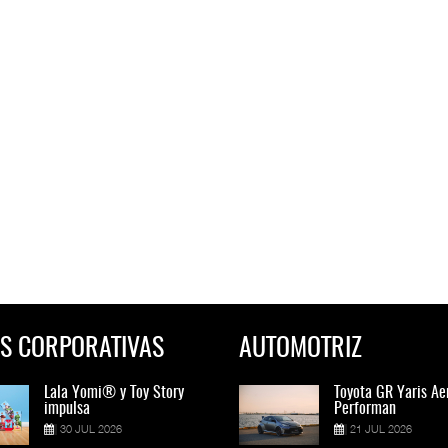
S CORPORATIVAS
AUTOMOTRIZ
Lala Yomi® y Toy Story
Toyota GR Yaris Aero
Lala Yomi® y Toy St
Toyota GR Yaris Ae
impulsa
Performan
impulsa
Performan
30 JUL 2026
21 JUL 2026
30 JUL 2026
21 JUL 2026