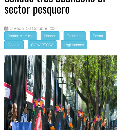
sector pesquero
Creado: 30 Octubre 2024
Sector Marítimo
Senado
Reformas
Pesca
Oceana
CONAPESCA
Legisladores