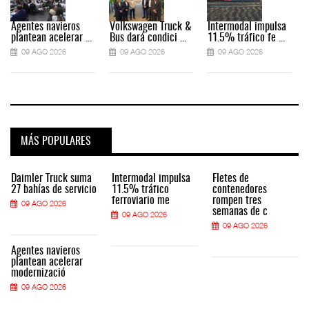
Agentes navieros
Volkswagen Truck &
Intermodal impulsa
plantean acelerar ...
Bus dará condici ...
11.5% tráfico fe ...
09 AGO 2026
09 AGO 2026
09 AGO 2026
MÁS POPULARES
Daimler Truck suma
Intermodal impulsa
Fletes de
27 bahías de servicio
11.5% tráfico
contenedores
ferroviario me
rompen tres
09 AGO 2026
semanas de c
09 AGO 2026
09 AGO 2026
Agentes navieros
plantean acelerar
modernizació
09 AGO 2026