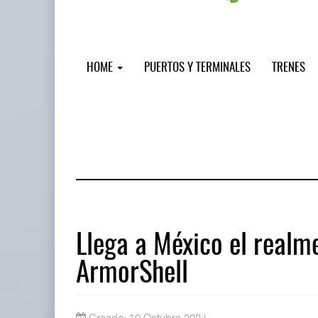
HOME
PUERTOS Y TERMINALES
TRENES
Llega a México el realm
ArmorShell
IT-ANÁLISIS: Puerto Lázaro Cárdenas
06 AGO 2026
Creado: 10 Octubre 2024