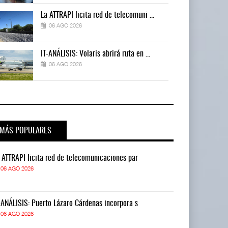
La ATTRAPI licita red de telecomuni ...
06 AGO 2026
IT-ANÁLISIS: Volaris abrirá ruta en ...
06 AGO 2026
MÁS POPULARES
 ATTRAPI licita red de telecomunicaciones par
La ATTRAPI lic
06 AGO 2026
06 AGO 2026
-ANÁLISIS: Puerto Lázaro Cárdenas incorpora s
IT-ANÁLISIS: P
06 AGO 2026
06 AGO 2026