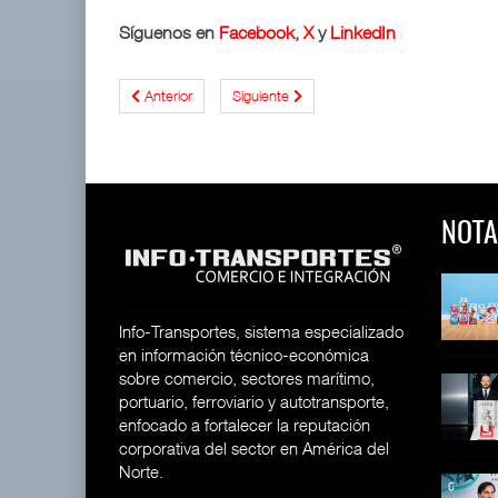
Síguenos en
Facebook
,
X
y
LinkedIn
Anterior
Siguiente
NOTA
 y Toy Story
Lala Yomi® y Toy Story
Toyota GR Yaris Aero
impulsa
Performan
26
30 JUL 2026
21 JUL 2026
Info-Transportes, sistema especializado
en información técnico-económica
sobre comercio, sectores marítimo,
equilera presenta
Industria tequilera presenta
MG GO! y MG Cyber
portuario, ferroviario y autotransporte,
l
Concept: Los
26
enfocado a fortalecer la reputación
28 JUL 2026
21 JUL 2026
corporativa del sector en América del
Norte.
ija Bruta
Inversión Fija Bruta
De fabricante de autos a