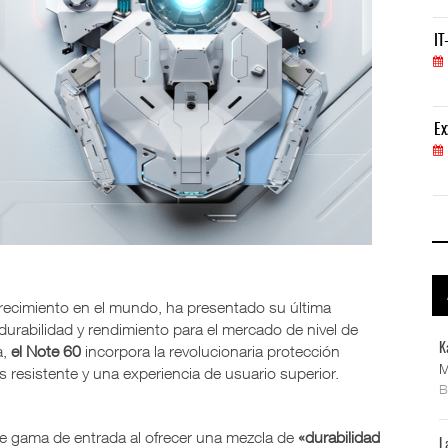
IT-ANÁLISIS: Volaris abrirá ruta entre Washingt
IT
06 AGO 2026
ExxonMobil lleva mantenimiento predictivo al au
Ex
05 AGO 2026
recimiento en el mundo, ha presentado su última
durabilidad y rendimiento para el mercado de nivel de
K
a,
el Note 60
incorpora la revolucionaria protección
M
 resistente y una experiencia de usuario superior.
de gama de entrada al ofrecer una mezcla de
«durabilidad
L