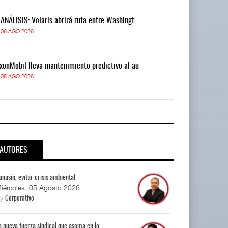
-ANÁLISIS: Volaris abrirá ruta entre Washingt
IT-ANÁLISIS: V
06 AGO 2026
06 AGO 2026
xonMobil lleva mantenimiento predictivo al au
ExxonMobil lle
05 AGO 2026
05 AGO 2026
AUTORES
anasín, evitar crisis ambiental
iércoles, 05 Agosto 2026
By
Corporativo
a nueva fuerza sindical que asoma en lo...