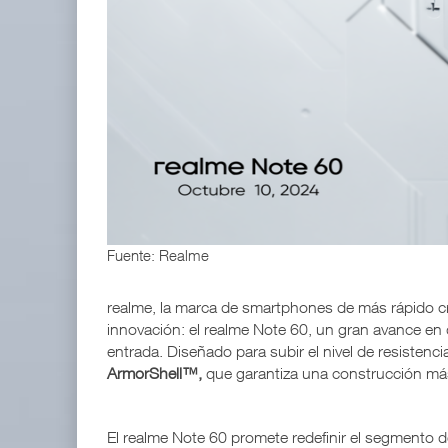
IT-ANÁLISIS: Volaris abrirá ruta entre Washingt
06 AGO 2026
ExxonMobil lleva mantenimiento predictivo al au
05 AGO 2026
Fuente: Realme
realme, la marca de smartphones de más rápido c
innovación: el realme Note 60, un gran avance en 
entrada. Diseñado para subir el nivel de resistenci
ArmorShell™,
que garantiza una construcción más
El realme Note 60 promete redefinir el segmento 