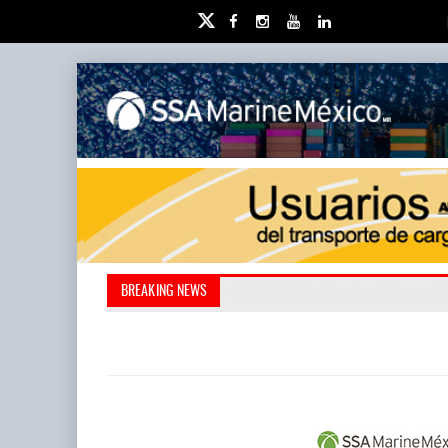
IT-ANÁLISIS: Puerto Lázaro C
La ATTRAPI licita red de tel
BREAKING NEWS
abrió