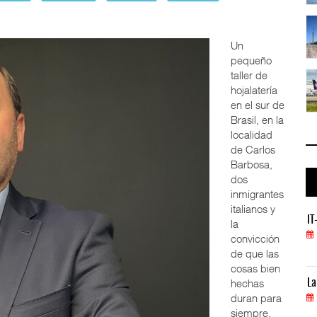
 ...
La ATTRAPI licita red de telecomuni ...
06 AGO 2026
Un
pequeño
taller de
..
IT-ANÁLISIS: Volaris abrirá ruta en ...
hojalatería
06 AGO 2026
en el sur de
Brasil, en la
localidad
de Carlos
Barbosa,
dos
inmigrantes
italianos y
IT-ANÁLISIS: Puerto Lázaro Cárdenas incorpora s
IT
la
06 AGO 2026
convicción
de que las
cosas bien
hechas
La ATTRAPI licita red de telecomunicaciones par
La
duran para
06 AGO 2026
siempre.