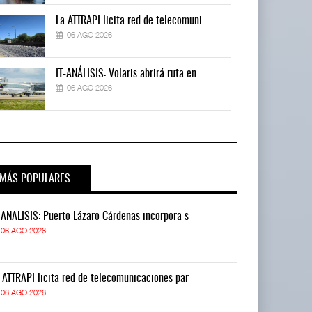
La ATTRAPI licita red de telecomuni ...
06 AGO 2026
IT-ANÁLISIS: Volaris abrirá ruta en ...
06 AGO 2026
MÁS POPULARES
-ANÁLISIS: Puerto Lázaro Cárdenas incorpora s
IT-ANÁLISIS: P
06 AGO 2026
06 AGO 2026
 ATTRAPI licita red de telecomunicaciones par
La ATTRAPI lic
06 AGO 2026
06 AGO 2026