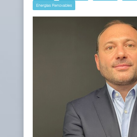
Energías Renovables
La ATTRAPI licita red de telecomuni
06 AGO 2026
IT-ANÁLISIS: Volaris abrirá ruta en .
06 AGO 2026
IT-ANÁLISIS: Puerto Lázaro Cárdenas incorpora s
06 AGO 2026
La ATTRAPI licita red de telecomunicaciones par
06 AGO 2026