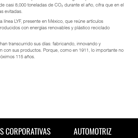
 de casi 8,000 toneladas de CO₂ durante el año, cifra que en el
s evitadas.
a línea LYF, presente en México, que reúne artículos
producidos con energías renovables y plástico reciclado
han transcurrido sus días: fabricando, innovando y
n con sus productos. Porque, como en 1911, lo importante no
próximos 115 años.
S CORPORATIVAS
AUTOMOTRIZ