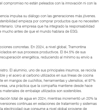
 el compromiso no están peleados con la innovación ni con la
sencia impulsa su diálogo con las generaciones más jóvenes.
stenibilidad empieza por comprar productos que no necesiten
ntenario. Una empresa que ha integrado la responsabilidad
de mucho antes de que el mundo hablara de ESG.
cciones concretas. En 2024, a nivel global, Tramontina
ciclados en sus procesos productivos. El 84.5% de sus
n o recuperación energética, reduciendo al mínimo su envío a
stro. El aluminio, uno de sus principales insumos, se recicla
ble y el acero al carbono utilizados en sus líneas de cocina
e en mangos de cuchillos, herramientas y utensilios, el 97%
presa, una práctica que la compañía mantiene desde hace
 materiales de embalaje utilizados son sostenibles.
aptación total de agua en 2024, mientras incrementó un 20% la
 inversiones continuas en estaciones de tratamiento y sistemas
a electricidad que consume a nivel global proviene de