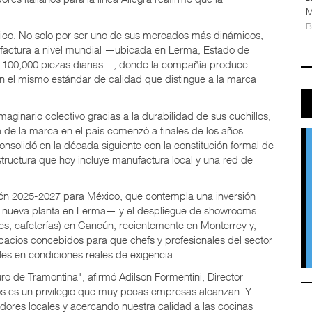
M
gico. No solo por ser uno de sus mercados más dinámicos,
ufactura a nivel mundial —ubicada en Lerma, Estado de
 100,000 piezas diarias—, donde la compañía produce
on el mismo estándar de calidad que distingue a la marca
aginario colectivo gracias a la durabilidad de sus cuchillos,
a de la marca en el país comenzó a finales de los años
consolidó en la década siguiente con la constitución formal de
tructura que hoy incluye manufactura local y una red de
ión 2025-2027 para México, que contempla una inversión
la nueva planta en Lerma— y el despliegue de showrooms
es, cafeterías) en Cancún, recientemente en Monterrey y,
acios concebidos para que chefs y profesionales del sector
es en condiciones reales de exigencia.
ro de Tramontina", afirmó Adilson Formentini, Director
s es un privilegio que muy pocas empresas alcanzan. Y
dores locales y acercando nuestra calidad a las cocinas