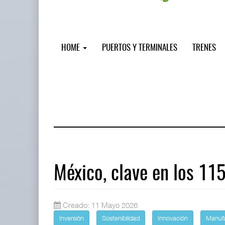
HOME
PUERTOS Y TERMINALES
TRENES
México, clave en los 11
IT-ANÁLISIS: Puerto Lázaro Cárdenas
Creado: 11 Mayo 2026
06 AGO 2026
Inversión
Sostenibilidad
Innovación
Manuf