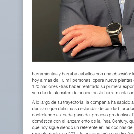
IT-ANÁLISIS: Volaris abrirá ruta entre Washingt
06 AGO 2026
ExxonMobil lleva mantenimiento predictivo al au
05 AGO 2026
herramientas y herraba caballos con una obsesión: 
hoy a más de 10 mil personas, opera nueve plantas 
120 naciones -tras haber realizado su primera expor
van desde utensilios de cocina hasta herramientas indu
A lo largo de su trayectoria, la compañía ha sabido
decisión que definiría su estándar de calidad: prod
controlando así cada paso del proceso productivo. D
doméstica con el lanzamiento de la línea Century, q
que hoy sigue siendo un referente en las cocinas de
recientemente, en 2014, la colaboración con diseñador