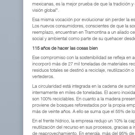
mexicanas, es la mejor prueba de que la tradición y
visión global".
Esa misma vocación por evolucionar sin perder la e
Los nuevos consumidores, conscientes de que la so
reemplazo, encuentran en Tramontina a un aliado ce
social y ambiental como parte de su quehacer des
115 años de hacer las cosas bien
Ese compromiso con la sostenibilidad se refleja en a
incorporó más de 27 mil toneladas de materiales re
residuos totales se destinó a reciclaje, reutilizació
vertederos.
La circularidad está integrada en la cadena de sumini
internamente en miles de toneladas. El acero inoxida
son 100% reciclables. En cuanto a la madera present
proviene de bosques reforestados por la propia em
más de veinte años. A ello se suma que el 55% de los
En el frente hídrico, la empresa redujo un 10% la c
reutilización del recurso en sus procesos, gracias a
de reaprovechamiento. En energía, más del 95% de l