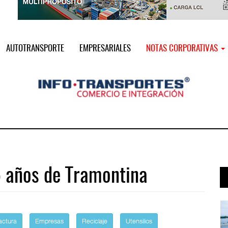
AUTOTRANSPORTE
EMPRESARIALES
NOTAS CORPORATIVAS
5 años de Tramontina
 ...
IT-ANÁLISIS: Puerto Lázaro Cárdenas ...
06 AGO 2026
actura
Empresas
Reciclaje
Utensilios