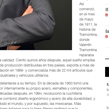
Así
comenzó,
IT-ANÁLISIS: Volaris abrirá ruta entre Washingt
IT
en el mes
06 AGO 2026
de mayo
de 1911, la
historia de
ExxonMobil lleva mantenimiento predictivo al au
Ex
Tramontina,
05 AGO 2026
donde
Valentín
Tramontina
reparaba
la calidad. Ciento quince años después, aquel sueño emplea
de producción distribuidas en tres países, exporta a más de
tación en 1969- y comercializa más de 22 mil artículos que
striales y vehículos utilitarios.
 adelantarse a su tiempo. En la década de 1950 tomó una
K
ucir internamente su propio acero, esmaltes y componentes,
M
écadas después, en 1994, revolucionó la cuchillería
ue combinó diseño ergonómico y acero de alta durabilidad, y
 todo el mundo, y por supuesto, las mexicanas. Más
es italianos para la línea Allegra reafirmó que la
L