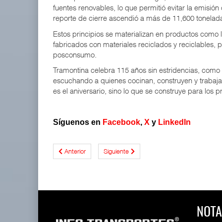
fuentes renovables, lo que permitió evitar la emisión
reporte de cierre ascendió a más de 11,600 tonelada
Estos principios se materializan en productos como l
fabricados con materiales reciclados y reciclables, 
posconsumo.
Tramontina celebra 115 años sin estridencias, como 
escuchando a quienes cocinan, construyen y trabaja
es el aniversario, sino lo que se construye para los 
Síguenos en
Facebook
,
X
y
LinkedIn
Anterior
Siguiente
NOTA