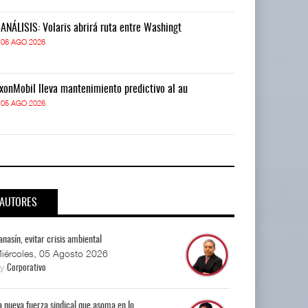
-ANÁLISIS: Volaris abrirá ruta entre Washingt
IT-ANÁLISIS: V
06 AGO 2026
06 AGO 2026
xonMobil lleva mantenimiento predictivo al au
ExxonMobil lle
05 AGO 2026
05 AGO 2026
AUTORES
anasín, evitar crisis ambiental
iércoles, 05 Agosto 2026
By
Corporativo
a nueva fuerza sindical que asoma en lo...