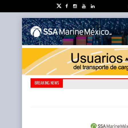
IT-ANÁLISIS: Puerto Lázaro C
La ATTRAPI licita red de tel
BREAKING NEWS
abrió