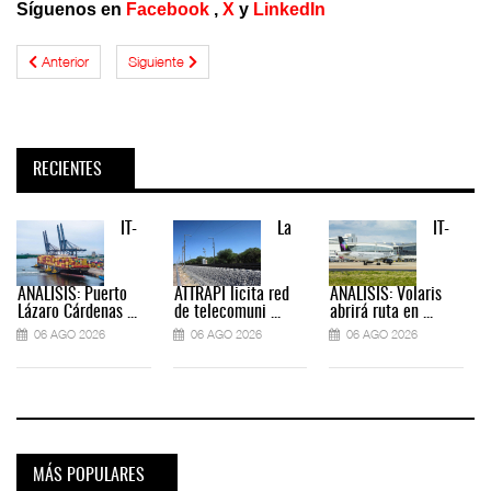
Síguenos en
Facebook
,
X
y
LinkedIn
Anterior
Siguiente
RECIENTES
IT-
La
IT-
ANÁLISIS: Puerto
ATTRAPI licita red
ANÁLISIS: Volaris
Lázaro Cárdenas ...
de telecomuni ...
abrirá ruta en ...
06 AGO 2026
06 AGO 2026
06 AGO 2026
MÁS POPULARES