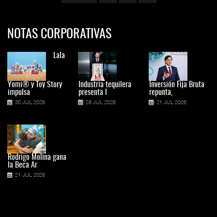
NOTAS CORPORATIVAS
Lala
Yomi® y Toy Story
Industria tequilera
Inversión Fija Bruta
impulsa
presenta l
repunta,
30 JUL 2026
28 JUL 2026
21 JUL 2026
Rodrigo Molina gana
la Beca Ar
21 JUL 2026