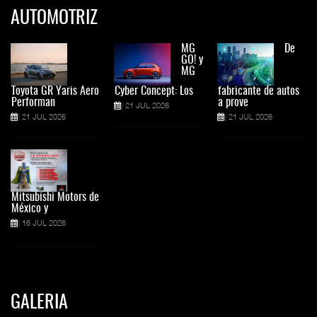
AUTOMOTRIZ
MG
De
GO! y
MG
Toyota GR Yaris Aero
Cyber Concept: Los
fabricante de autos
Performan
a prove
21 JUL 2026
21 JUL 2026
21 JUL 2026
Mitsubishi Motors de
México y
16 JUL 2026
GALERIA