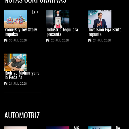
NOTAS CORPORATIVAS
Lala
Yomi® y Toy Story
Industria tequilera
Inversión Fija Bruta
impulsa
presenta l
repunta,
30 JUL 2026
28 JUL 2026
21 JUL 2026
Rodrigo Molina gana
la Beca Ar
21 JUL 2026
AUTOMOTRIZ
MG
De