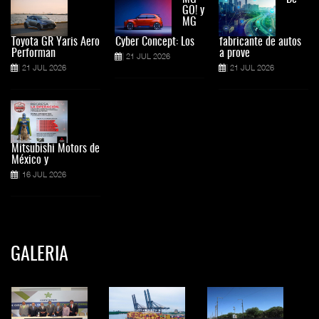
GO! y
MG
Toyota GR Yaris Aero
Cyber Concept: Los
fabricante de autos
Performan
a prove
21 JUL 2026
21 JUL 2026
21 JUL 2026
Mitsubishi Motors de
México y
16 JUL 2026
GALERIA