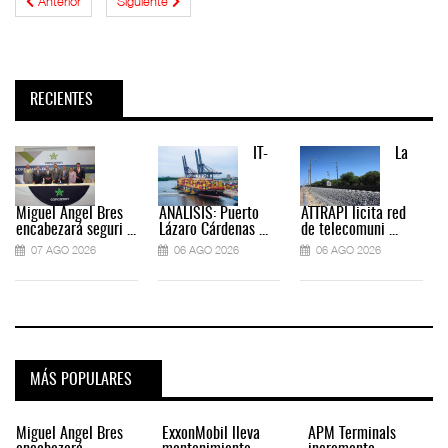
Anterior
Siguiente
RECIENTES
IT-
La
Miguel Ángel Bres
ANÁLISIS: Puerto
ATTRAPI licita red
encabezará seguri ...
Lázaro Cárdenas ...
de telecomuni ...
07 AGO 2026
06 AGO 2026
06 AGO 2026
MÁS POPULARES
Miguel Ángel Bres
ExxonMobil lleva
APM Terminals