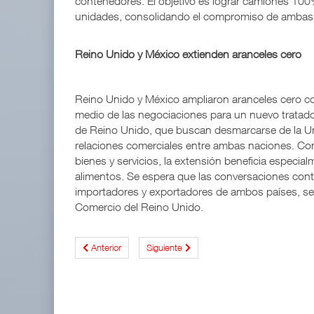
contenedores. El objetivo es lograr camiones 100
unidades, consolidando el compromiso de ambas in
APM Terminals incrementa equipamiento para movi
05 AGO 2026
Reino Unido y México extienden aranceles cero
EE.UU. plantea nuevas restricciones para tripul
Reino Unido y México ampliaron aranceles cero con
05 AGO 2026
medio de las negociaciones para un nuevo tratado 
de Reino Unido, que buscan desmarcarse de la Uni
relaciones comerciales entre ambas naciones. Con 
bienes y servicios, la extensión beneficia especia
alimentos. Se espera que las conversaciones cont
importadores y exportadores de ambos países, se
Comercio del Reino Unido.
Anterior
Siguiente