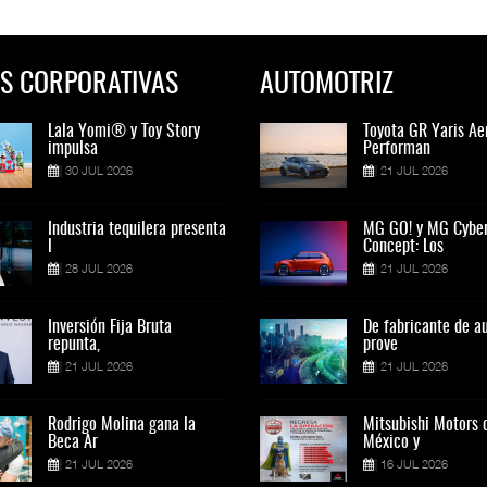
S CORPORATIVAS
AUTOMOTRIZ
Lala Yomi® y Toy Story
Toyota GR Yaris Aero
Lala Yomi® y Toy St
Toyota GR Yaris Ae
impulsa
Performan
impulsa
Performan
30 JUL 2026
21 JUL 2026
30 JUL 2026
21 JUL 2026
Industria tequilera presenta
MG GO! y MG Cyber
Industria tequilera p
MG GO! y MG Cybe
l
Concept: Los
l
Concept: Los
28 JUL 2026
21 JUL 2026
28 JUL 2026
21 JUL 2026
Inversión Fija Bruta
De fabricante de autos a
Inversión Fija Bruta
De fabricante de a
repunta,
prove
repunta,
prove
21 JUL 2026
21 JUL 2026
21 JUL 2026
21 JUL 2026
Rodrigo Molina gana la
Mitsubishi Motors de
Rodrigo Molina gana 
Mitsubishi Motors 
Beca Ar
México y
Beca Ar
México y
21 JUL 2026
16 JUL 2026
21 JUL 2026
16 JUL 2026