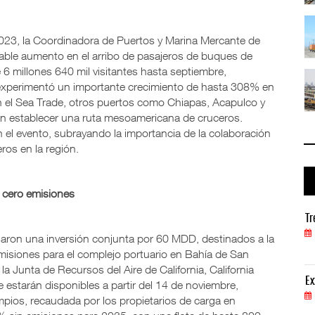
io ...
TMAZ eleva 77% movimiento portuario ...
05 AGO 2026
23, la Coordinadora de Puertos y Marina Mercante de
table aumento en el arribo de pasajeros de buques de
6 millones 640 mil visitantes hasta septiembre,
 ...
EE.UU. plantea nuevas restricciones ...
rto experimentó un importante crecimiento de hasta 308% en
05 AGO 2026
n el Sea Trade, otros puertos como Chiapas, Acapulco y
en establecer una ruta mesoamericana de cruceros.
 el evento, subrayando la importancia de la colaboración
ros en la región.
 cero emisiones
Treinta y nueve años navegando el cambio
Tr
05 AGO 2026
ron una inversión conjunta por 60 MDD, destinados a la
misiones para el complejo portuario en Bahía de San
 la Junta de Recursos del Aire de California, California
ExxonMobil lleva mantenimiento predictivo al au
Ex
starán disponibles a partir del 14 de noviembre,
05 AGO 2026
pios, recaudada por los propietarios de carga en