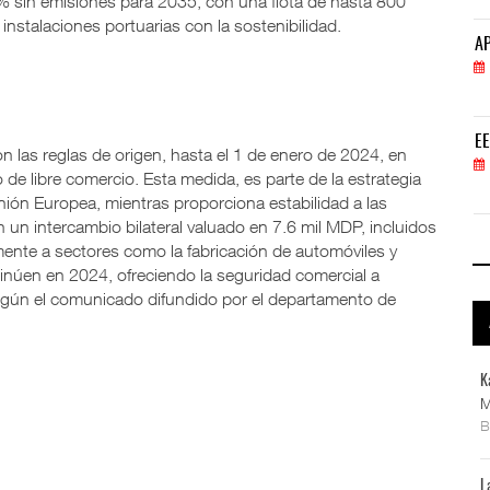
% sin emisiones para 2035, con una flota de hasta 800
stalaciones portuarias con la sostenibilidad.
APM Terminals incrementa equipamiento para movi
AP
05 AGO 2026
EE.UU. plantea nuevas restricciones para tripul
EE
 las reglas de origen, hasta el 1 de enero de 2024, en
05 AGO 2026
de libre comercio. Esta medida, es parte de la estrategia
ón Europea, mientras proporciona estabilidad a las
un intercambio bilateral valuado en 7.6 mil MDP, incluidos
lmente a sectores como la fabricación de automóviles y
inúen en 2024, ofreciendo la seguridad comercial a
gún el comunicado difundido por el departamento de
K
M
L