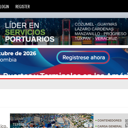
LOGIN
REGISTER
ien
avegand
: La transformación del comercio marítimo mundial