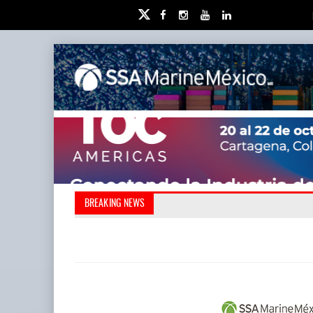
Kanasín, evitar crisis amb
Treinta y nueve años n
BREAKING NEWS
también ha redefini