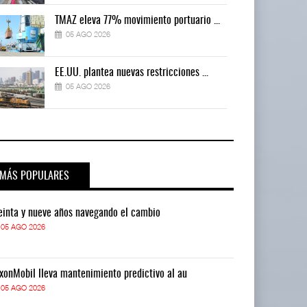
TMAZ eleva 77% movimiento portuario ...
05 AGO 2026
EE.UU. plantea nuevas restricciones ...
05 AGO 2026
MÁS POPULARES
einta y nueve años navegando el cambio
Treinta y nue
05 AGO 2026
05 AGO 2026
xonMobil lleva mantenimiento predictivo al au
ExxonMobil lle
05 AGO 2026
05 AGO 2026