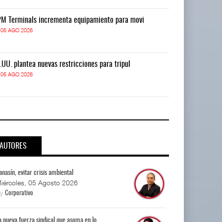
M Terminals incrementa equipamiento para movi
APM Terminals
05 AGO 2026
05 AGO 2026
.UU. plantea nuevas restricciones para tripul
EE.UU. plantea
05 AGO 2026
05 AGO 2026
AUTORES
anasín, evitar crisis ambiental
iércoles, 05 Agosto 2026
By
Corporativo
a nueva fuerza sindical que asoma en lo...