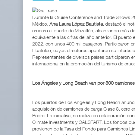
TMAZ eleva 77% movimiento portuar
05 AGO 2026
Durante la Cruise Conference and Trade Shows 20
México,
Ana Laura López Bautista
, destacó el no
crucero al puerto de Mazatlán, alcanzando más de 
EE.UU. plantea nuevas restricciones
equivalente a las cifras del año anterior. El pue
05 AGO 2026
2022, con unos 400 mil pasajeros. Participaron e
Huatulco, cuyos directores apuntaron su interés 
Representantes de diversos países participaron en
internacional en la promoción del turismo de cruce
Los Ángeles y Long Beach van por 800 camiones
Treinta y nueve años navegando el cambio
05 AGO 2026
Los puertos de Los Ángeles y Long Beach anuncia
adquisición de camiones de carga Clase 8, cero e
Pedro. La iniciativa, se realiza en colaboración con
ExxonMobil lleva mantenimiento predictivo al au
Climate Investments y CALSTART. Los fondos que e
05 AGO 2026
provienen de la Tasa del Fondo para Camiones Lim