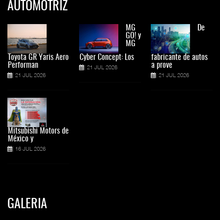
AUTOMOTRIZ
MG
De
GO! y
MG
Toyota GR Yaris Aero
Cyber Concept: Los
fabricante de autos
Performan
a prove
21 JUL 2026
21 JUL 2026
21 JUL 2026
Mitsubishi Motors de
México y
16 JUL 2026
GALERIA