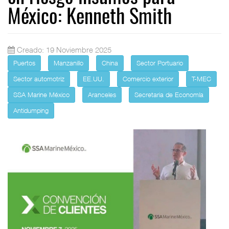
México: Kenneth Smith
Creado: 19 Noviembre 2025
Puertos
Manzanillo
China
Sector Portuario
Sector automotriz
EE.UU.
Comercio exterior
T-MEC
SSA Marine México
Aranceles
Secretaria de Economía
Antidumping