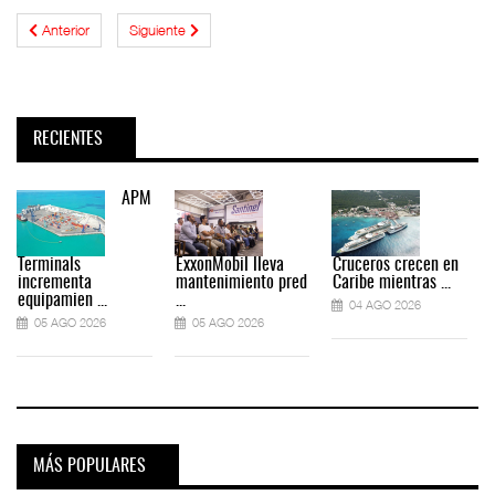
Anterior
Siguiente
RECIENTES
APM
Terminals
ExxonMobil lleva
Cruceros crecen en
incrementa
mantenimiento pred
Caribe mientras ...
equipamien ...
...
04 AGO 2026
05 AGO 2026
05 AGO 2026
MÁS POPULARES