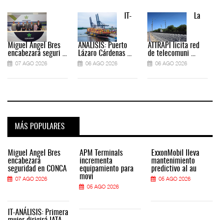
IT-
La
Miguel Ángel Bres
ANÁLISIS: Puerto
ATTRAPI licita red
encabezará seguri ...
Lázaro Cárdenas ...
de telecomuni ...
07 AGO 2026
06 AGO 2026
06 AGO 2026
MÁS POPULARES
Miguel Ángel Bres
APM Terminals
ExxonMobil lleva
encabezará
incrementa
mantenimiento
seguridad en CONCA
equipamiento para
predictivo al au
movi
07 AGO 2026
05 AGO 2026
05 AGO 2026
IT-ANÁLISIS: Primera