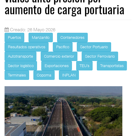
aumento de carga portuaria
Creado: 26 Mayo 2026
Puertos
Manzanillo
Contenedores
Resultados operativos
Pacífico
Sector Portuario
Autotransporte
Comercio exterior
Sector Ferroviario
Sector logístico
Exportaciones
TEU´s
Transportistas
Terminales
Copoma
INPLAN