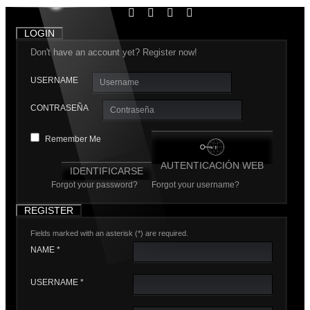
LOGIN
Don't have an account yet? Register now!
USERNAME
CONTRASEÑA
Remember Me
AUTENTICACIÓN WEB
IDENTIFICARSE
Forgot your password?
Forgot your username?
REGISTER
Fields marked with an asterisk (*) are required.
NAME *
USERNAME *