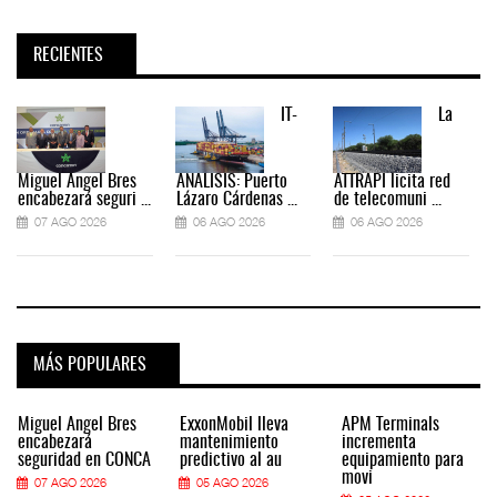
RECIENTES
IT-
La
Miguel Ángel Bres
ANÁLISIS: Puerto
ATTRAPI licita red
encabezará seguri ...
Lázaro Cárdenas ...
de telecomuni ...
07 AGO 2026
06 AGO 2026
06 AGO 2026
MÁS POPULARES
Miguel Ángel Bres
ExxonMobil lleva
APM Terminals
encabezará
mantenimiento
incrementa
seguridad en CONCA
predictivo al au
equipamiento para
movi
07 AGO 2026
05 AGO 2026