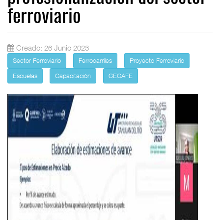
ferroviario
Creado: 26 Junio 2023
Sector Ferroviario
Ferrocarriles
Proyecto Ferroviario
Escuelas
Capacitación
CECAFE