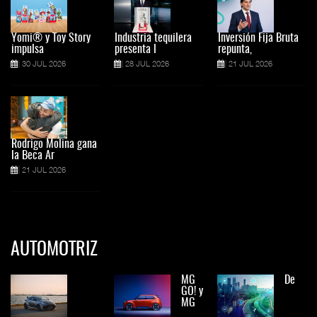
Yomi® y Toy Story
Industria tequilera
Inversión Fija Bruta
impulsa
presenta l
repunta,
30 JUL 2026
28 JUL 2026
21 JUL 2026
Rodrigo Molina gana
la Beca Ar
21 JUL 2026
AUTOMOTRIZ
MG
De
GO! y
MG