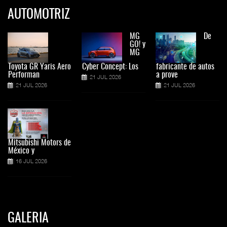
AUTOMOTRIZ
MG
De
GO! y
MG
Toyota GR Yaris Aero
Cyber Concept: Los
fabricante de autos
Performan
a prove
21 JUL 2026
21 JUL 2026
21 JUL 2026
Mitsubishi Motors de
México y
16 JUL 2026
GALERIA