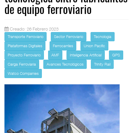
de equipo ferroviario
Creado: 26 Febrero 2023
Transporte Ferroviario
Sector Ferroviario
Tecnologia
Plataformas Digitales
Ferrocarriles
Union Pacific
Proyecto Ferroviario
AMF
Inteligencia Artificial
GPS
Carga Ferroviaria
Avances Tecnológicos
Trinity Rail
Watco Companies