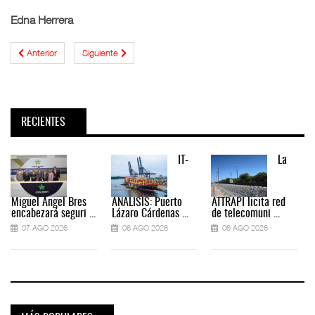
Edna Herrera
Anterior
Siguiente
RECIENTES
IT-
La
Miguel Ángel Bres
ANÁLISIS: Puerto
ATTRAPI licita red
encabezará seguri ...
Lázaro Cárdenas ...
de telecomuni ...
07 AGO 2026
06 AGO 2026
06 AGO 2026