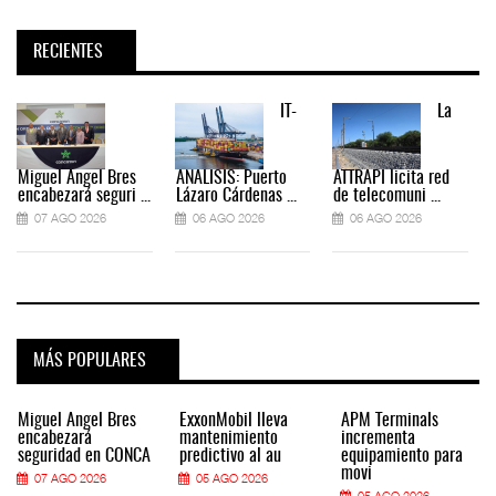
RECIENTES
IT-
La
Miguel Ángel Bres
ANÁLISIS: Puerto
ATTRAPI licita red
encabezará seguri ...
Lázaro Cárdenas ...
de telecomuni ...
07 AGO 2026
06 AGO 2026
06 AGO 2026
MÁS POPULARES
Miguel Ángel Bres
ExxonMobil lleva
APM Terminals
encabezará
mantenimiento
incrementa
seguridad en CONCA
predictivo al au
equipamiento para
movi
07 AGO 2026
05 AGO 2026
05 AGO 2026