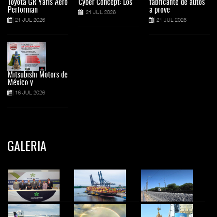
Toyota GR Yaris Aero
Cyber Concept: Los
fabricante de autos
Performan
a prove
21 JUL 2026
21 JUL 2026
21 JUL 2026
Mitsubishi Motors de
México y
16 JUL 2026
GALERIA