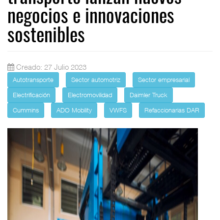
negocios e innovaciones
sostenibles
Creado: 27 Julio 2023
Autotransporte
Sector automotriz
Sector empresarial
Electrificación
Electromovilidad
Daimler Truck
Cummins
ADO Mobility
VWFS
Refaccionarias DAR