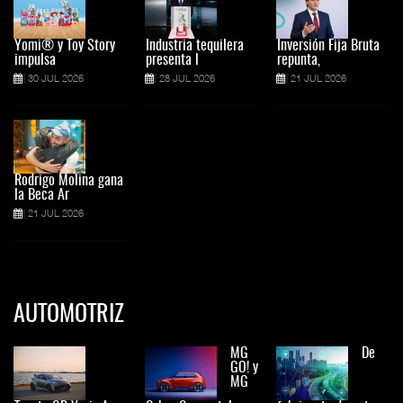
Yomi® y Toy Story
Industria tequilera
Inversión Fija Bruta
impulsa
presenta l
repunta,
30 JUL 2026
28 JUL 2026
21 JUL 2026
Rodrigo Molina gana
la Beca Ar
21 JUL 2026
AUTOMOTRIZ
MG
De
GO! y
MG