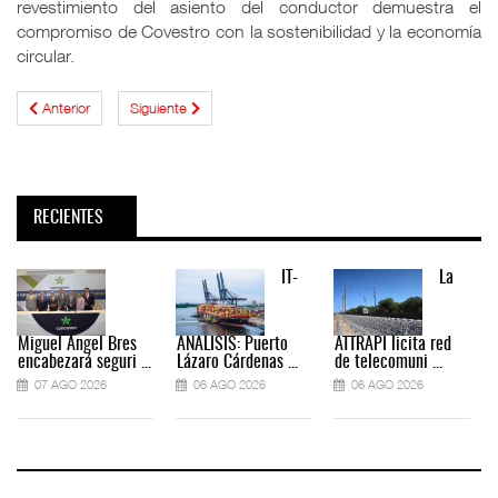
revestimiento del asiento del conductor demuestra el
compromiso de Covestro con la sostenibilidad y la economía
circular.
Anterior
Siguiente
RECIENTES
IT-
La
Miguel Ángel Bres
ANÁLISIS: Puerto
ATTRAPI licita red
encabezará seguri ...
Lázaro Cárdenas ...
de telecomuni ...
07 AGO 2026
06 AGO 2026
06 AGO 2026