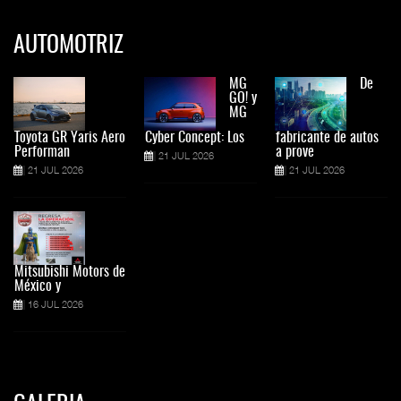
AUTOMOTRIZ
MG
De
GO! y
MG
Toyota GR Yaris Aero
Cyber Concept: Los
fabricante de autos
Performan
a prove
21 JUL 2026
21 JUL 2026
21 JUL 2026
Mitsubishi Motors de
México y
16 JUL 2026