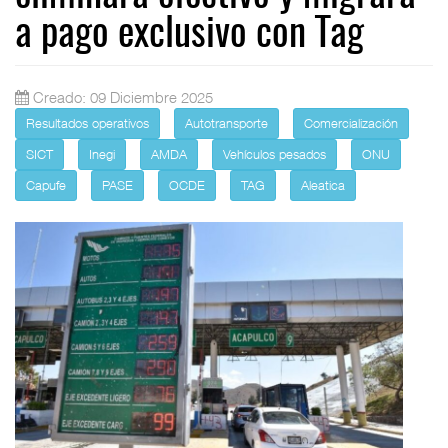
a pago exclusivo con Tag
Creado: 09 Diciembre 2025
Resultados operativos
Autotransporte
Comercialización
SICT
Inegi
AMDA
Vehículos pesados
ONU
Capufe
PASE
OCDE
TAG
Aleatica