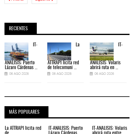
RECIENTES
IT-
La
IT-
ANÁLISIS: Puerto
ATTRAPI licita red
ANÁLISIS: Volaris
Lázaro Cárdenas ...
de telecomuni ...
abrirá ruta en ...
06 AGO 2026
06 AGO 2026
06 AGO 2026
MÁS POPULARES
La ATTRAPI licita red
IT-ANÁLISIS: Puerto
IT-ANÁLISIS: Volaris
de
Lázaro Cárdenas
abrirá ruta entre