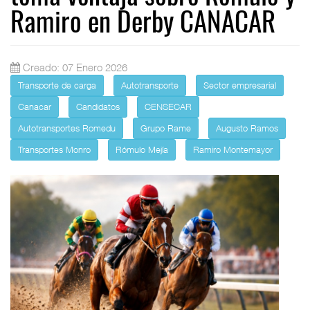
Ramiro en Derby CANACAR
Creado: 07 Enero 2026
Transporte de carga
Autotransporte
Sector empresarial
Canacar
Candidatos
CENSECAR
Autotransportes Romedu
Grupo Rame
Augusto Ramos
Transportes Monro
Rómulo Mejía
Ramiro Montemayor