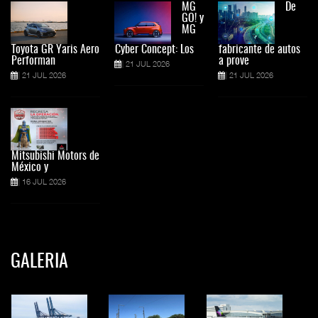
MG
De
GO! y
MG
Toyota GR Yaris Aero
Cyber Concept: Los
fabricante de autos
Performan
a prove
21 JUL 2026
21 JUL 2026
21 JUL 2026
Mitsubishi Motors de
México y
16 JUL 2026
GALERIA