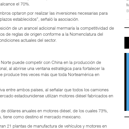
alcance el 70%.
M
bros optaron por realizar las inversiones necesarias para
plazos establecidos”, señaló la asociación.
osición de un arancel adicional mermaría la competitividad de
nexos de reglas de origen conforme a la Nomenclatura del
ondiciones actuales del sector.
 Norte puede competir con China en la producción de
l, al abrirse una ventana estratégica para fortalecer la
, que produce tres veces más que toda Norteamérica en
ctiva entre ambos países, al señalar que todos los camiones
cado estadounidense utilizan motores diésel fabricados en
 de dólares anuales en motores diésel, de los cuales 73%,
es, tiene como destino el mercado mexicano.
an 21 plantas de manufactura de vehículos y motores en