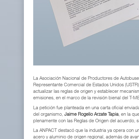
ExxonMobil lleva mantenimiento predictivo al au
05 AGO 2026
IT-ANÁLISIS: Volaris abrirá ruta entre Washingt
06 AGO 2026
La Asociación Nacional de Productores de Autobuse
Representante Comercial de Estados Unidos (USTR
actualizar las reglas de origen y establecer mecani
emisiones, en el marco de la revisión bienal del T-M
La petición fue planteada en una carta oficial enviad
del organismo,
Jaime Rogelio Arzate Tapia
, en la q
plenamente con las Reglas de Origen del acuerdo, sin
La ANPACT destacó que la industria ya opera con u
acero y aluminio de origen regional, además de avan