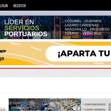
LOGIN
REGISTER
vada
ázaro C
: ⮕ Canal de Panamá reducirá nuevamente el cala