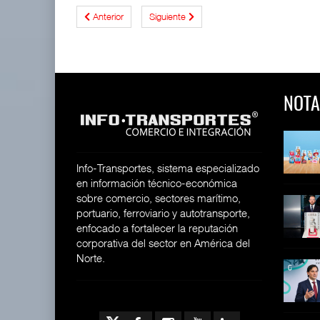
Anterior
Siguiente
NOTA
 y Toy Story
Lala Yomi® y Toy Story
Toyota GR Yaris Aero
impulsa
Performan
26
30 JUL 2026
21 JUL 2026
Info-Transportes, sistema especializado
en información técnico-económica
sobre comercio, sectores marítimo,
equilera presenta
Industria tequilera presenta
MG GO! y MG Cyber
portuario, ferroviario y autotransporte,
l
Concept: Los
26
enfocado a fortalecer la reputación
28 JUL 2026
21 JUL 2026
corporativa del sector en América del
Norte.
ija Bruta
Inversión Fija Bruta
De fabricante de autos a
repunta,
prove
26
21 JUL 2026
21 JUL 2026