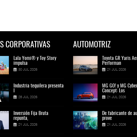
S CORPORATIVAS
AUTOMOTRIZ
Lala Yomi® y Toy Story
Toyota GR Yaris Aero
Lala Yomi® y Toy St
Toyota GR Yaris Ae
impulsa
Performan
impulsa
Performan
30 JUL 2026
21 JUL 2026
30 JUL 2026
21 JUL 2026
Industria tequilera presenta
MG GO! y MG Cyber
Industria tequilera p
MG GO! y MG Cybe
l
Concept: Los
l
Concept: Los
28 JUL 2026
21 JUL 2026
28 JUL 2026
21 JUL 2026
Inversión Fija Bruta
De fabricante de autos a
Inversión Fija Bruta
De fabricante de a
repunta,
prove
repunta,
prove
21 JUL 2026
21 JUL 2026
21 JUL 2026
21 JUL 2026