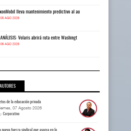
xonMobil lleva mantenimiento predictivo al au
ExxonMobil lle
05 AGO 2026
05 AGO 2026
-ANÁLISIS: Volaris abrirá ruta entre Washingt
IT-ANÁLISIS: V
06 AGO 2026
06 AGO 2026
AUTORES
etos de la educación privada
iernes, 07 Agosto 2026
By
Corporativo
a nueva fuerza sindical que asoma en lo...