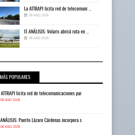
La ATTRAPI licita red de telecomuni ...
06 AGO 2026
IT-ANÁLISIS: Volaris abrirá ruta en ...
06 AGO 2026
MÁS POPULARES
 ATTRAPI licita red de telecomunicaciones par
La ATTRAPI lic
06 AGO 2026
06 AGO 2026
-ANÁLISIS: Puerto Lázaro Cárdenas incorpora s
IT-ANÁLISIS: P
06 AGO 2026
06 AGO 2026