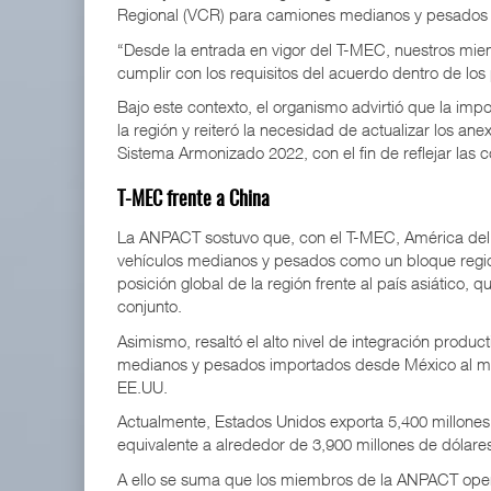
Regional (VCR) para camiones medianos y pesados 
“Desde la entrada en vigor del T-MEC, nuestros miem
cumplir con los requisitos del acuerdo dentro de los 
Bajo este contexto, el organismo advirtió que la imp
la región y reiteró la necesidad de actualizar los a
Sistema Armonizado 2022, con el fin de reflejar las c
T-MEC frente a China
La ANPACT sostuvo que, con el T-MEC, América del
vehículos medianos y pesados como un bloque regiona
posición global de la región frente al país asiático
conjunto.
Asimismo, resaltó el alto nivel de integración produ
medianos y pesados importados desde México al mer
EE.UU.
Actualmente, Estados Unidos exporta 5,400 millones
equivalente a alrededor de 3,900 millones de dólar
A ello se suma que los miembros de la ANPACT oper