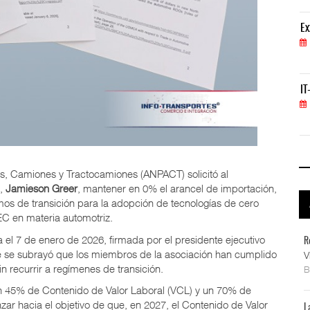
ExxonMobil lleva mantenimiento predictivo al au
Ex
05 AGO 2026
IT-ANÁLISIS: Volaris abrirá ruta entre Washingt
IT
06 AGO 2026
s, Camiones y Tractocamiones (ANPACT) solicitó al
),
Jamieson Greer
, mantener en 0% el arancel de importación,
smos de transición para la adopción de tecnologías de cero
EC en materia automotriz.
a el 7 de enero de 2026, firmada por el presidente ejecutivo
R
ue se subrayó que los miembros de la asociación han cumplido
V
 recurrir a regímenes de transición.
n 45% de Contenido de Valor Laboral (VCL) y un 70% de
zar hacia el objetivo de que, en 2027, el Contenido de Valor
L