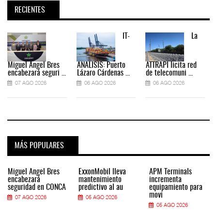
RECIENTES
IT-
La
Miguel Ángel Bres
ANÁLISIS: Puerto
ATTRAPI licita red
encabezará seguri ...
Lázaro Cárdenas ...
de telecomuni ...
07 AGO 2026
06 AGO 2026
06 AGO 2026
MÁS POPULARES
Miguel Ángel Bres
ExxonMobil lleva
APM Terminals
encabezará
mantenimiento
incrementa
seguridad en CONCA
predictivo al au
equipamiento para
movi
07 AGO 2026
05 AGO 2026
05 AGO 2026