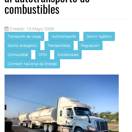
combustibles
Creado: 13 Mayo 2026
Transporte de carga
Autotransporte
Sector logístico
Sector enérgetico
Transportistas
Regulación
Combustible
CFDI
Autotanques
Comisión Nacional de Energía