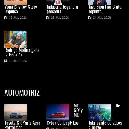
Yomi® y Toy Story
Industria tequilera
Inversión Fija Bruta
impulsa
presenta l
repunta,
30 JUL 2026
28 JUL 2026
21 JUL 2026
Rodrigo Molina gana
la Beca Ar
21 JUL 2026
AUTOMOTRIZ
MG
De
GO! y
MG
Toyota GR Yaris Aero
Cyber Concept: Los
fabricante de autos
Performan
a prove
21 JUL 2026