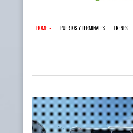
HOME
PUERTOS Y TERMINALES
TRENES
MSC incor
...
12 JUL 