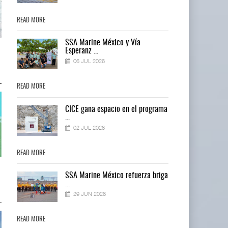
READ MORE
READ MORE
SSA Marine México y Vía
Cruceros crecen en Caribe
Cruceros crecen en Caribe
Esperanz ...
mientras bajan ferr ...
mientras bajan ferr ...
06 JUL 2026
04 AGO 2026
04 AGO 2026
READ MORE
READ MORE
ma
CICE gana espacio en el programa
...
02 JUL 2026
READ MORE
READ MORE
Corredor del Istmo destraba ramal
Corredor del Istmo destraba ram
ga
SSA Marine México refuerza briga
ferroviario ...
ferroviario ...
...
04 AGO 2026
04 AGO 2026
29 JUN 2026
READ MORE
READ MORE