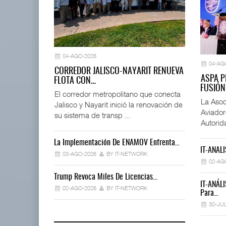
04-AGO-2026
04-AG
CORREDOR JALISCO-NAYARIT RENUEVA
ASPA P
FLOTA CON…
FUSIÓN
El corredor metropolitano que conecta
La Asoc
Jalisco y Nayarit inició la renovación de
Aviador
su sistema de transp ...
Autorid
La Implementación De ENAMOV Enfrenta…
Déficit De O
IT-ANÁLI
03-AGO-2026
BY IT-NETWORK
30-JUL-2026
02-AG
Trump Revoca Miles De Licencias…
Ford Apuesta 
IT-ANÁLI
02-AGO-2026
BY IT-NETWORK
30-JUL-2026
Para…
30-JU