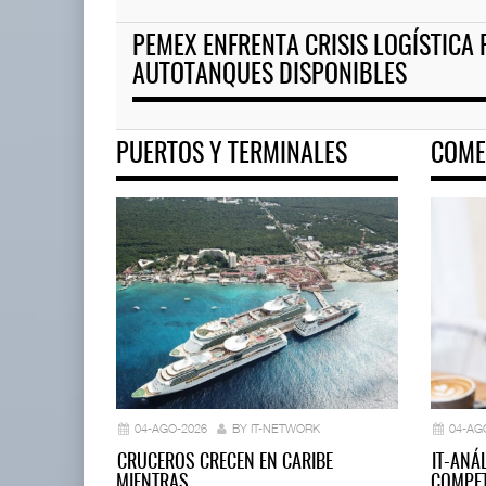
PEMEX ENFRENTA CRISIS LOGÍSTICA 
ASPA pide bloquear eventual 
AUTOTANQUES DISPONIBLES
04 AGO 2026
PUERTOS Y TERMINALES
COME
La implementación de ENAMOV
enfrenta rezagos ...
03 AGO 2026
04-AGO-2026
BY IT-NETWORK
04-AG
CRUCEROS CRECEN EN CARIBE
IT-ANÁ
MIENTRAS…
COMPET