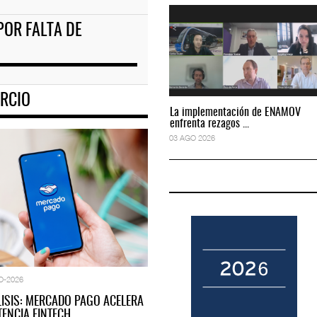
POR FALTA DE
fusión de Viva y Vo
ASPA pide bloquear eventual fusión de Viva y Vo
04 AGO 2026
RCIO
La implementación de ENAMOV
La implementación de ENAMOV
enfrenta rezagos ...
enfrenta rezagos ...
03 AGO 2026
03 AGO 2026
O-2026
LISIS: MERCADO PAGO ACELERA
ENCIA FINTECH…