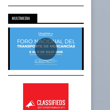
MULTIMEDIA
Cadena De Frío, Clave…
20-JUL-2026
BY IT-NETWORK
Onest SmartLogistics Impulsa Tecnología…
al…
16-JUL-2026
BY IT-NETWORK