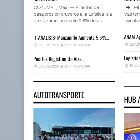
COZUMEL, Méx. — El arribo de
⮕ DHL d
pasajeros en cruceros a la turística Isla
tras te
de Cozumel aumentó 9.8% duran ...
Inventar
ANAM Ap
IT-ANÁLISIS: Manzanillo Aumenta 5.5%…
02-AG
28-JUL-2026
BY IT-NETWORK
Logísti
Puertos Registran Un Alza…
30-JU
27-JUL-2026
BY IT-NETWORK
AUTOTRANSPORTE
HUB 