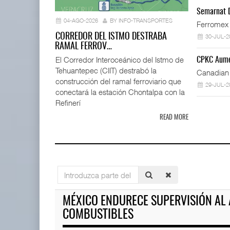
Corredor J
Semarnat D
fl ...
04-AGO-2026
BY INFO-TRANSPORTES
Ferromex 
04 AGO 
CORREDOR DEL ISTMO DESTRABA
30-JUL-2
RAMAL FERROV…
El Corredor Interoceánico del Istmo de
CPKC Aume
Tehuantepec (CIIT) destrabó la
IT-ANÁLISIS: Mercado Pago acelera
Canadian 
competencia ...
construcción del ramal ferroviario que
29-JUL-2
04 AGO 2026
conectará la estación Chontalpa con la
Refinerí
READ MORE
Corredor Jalisco-Nayarit renu
04 AGO 2026
Cruceros crecen en Caribe mi
Introduzca
04 AGO 2026
parte
Greenbrier mejora márgenes por
del
MÉXICO ENDURECE SUPERVISIÓN AL
eficiencia en ...
título
04 AGO 2026
COMBUSTIBLES
Corredor del Istmo destraba r
04 AGO 2026