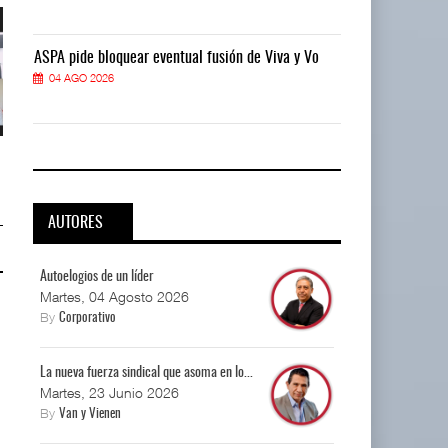
ASPA pide bloquear eventual fusión de Viva y Vo
ASPA pide bloq
04 AGO 2026
04 AGO 2026
La implementación de ENAMOV
La implementación de ENAMOV
enfrenta rezagos ...
enfrenta rezagos ...
03 AGO 2026
03 AGO 2026
AUTORES
Autoelogios de un líder
Martes, 04 Agosto 2026
By
Corporativo
La nueva fuerza sindical que asoma en lo...
Martes, 23 Junio 2026
By
Van y Vienen