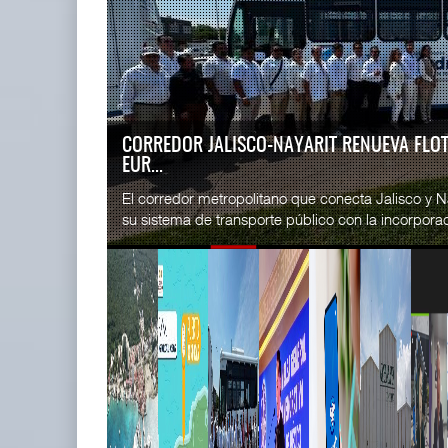
READ MORE
SSA Marin
Cruceros crecen en Caribe
Esperanz ..
mientras bajan ferr ...
06 JUL 
04 AGO 2026
CORREDOR JALISCO-NAYARIT RENUEVA FLO
EUR...
READ MORE
El corredor metropolitano que conecta Jalisco y Na
CICE gana
su sistema de transporte público con la incorporac
...
02 JUL 
READ MORE
Corredor del Istmo destraba ramal
SSA Marin
ferroviario ...
...
04 AGO 2026
29 JUN 
READ MORE