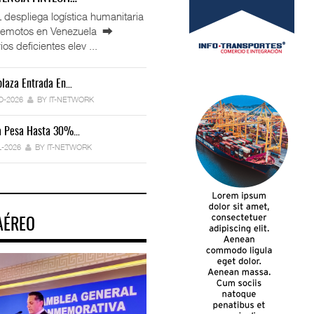
espliega logística humanitaria
rremotos en Venezuela ⮕
ios deficientes elev ...
laza Entrada En…
IT-ANÁLISIS: Manifestación Electrónica
Endurece…
O-2026
BY IT-NETWORK
29-JUL-2026
BY IT-NETWORK
ca Pesa Hasta 30%…
Exportaciones Elevan Superávit Comerci
L-2026
BY IT-NETWORK
29-JUL-2026
BY IT-NETWORK
AÉREO