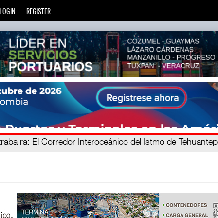
LOGIN
REGISTER
e mien
traba ra
: El Corredor Interoceánico del Istmo de Tehuante