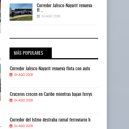
a
Corredor Jalisco-Nayarit renueva
fl ...
04 AGO 2026
a
IT-ANÁLISIS: Mercado Pago acelera
IT-ANÁLISIS: Mercado Pago acel
competencia ...
competencia ...
04 AGO 2026
04 AGO 2026
MÁS POPULARES
Corredor Jalisco-Nayarit renueva flota con auto
Corredor Jalis
04 AGO 2026
04 AGO 2026
Cruceros crecen en Caribe mientras bajan ferrys
Cruceros crece
04 AGO 2026
04 AGO 2026
Greenbrier mejora márgenes por
Greenbrier mejora márgenes por
eficiencia en ...
eficiencia en ...
04 AGO 2026
04 AGO 2026
Corredor del Istmo destraba ramal ferroviario h
Corredor del I
04 AGO 2026
04 AGO 2026