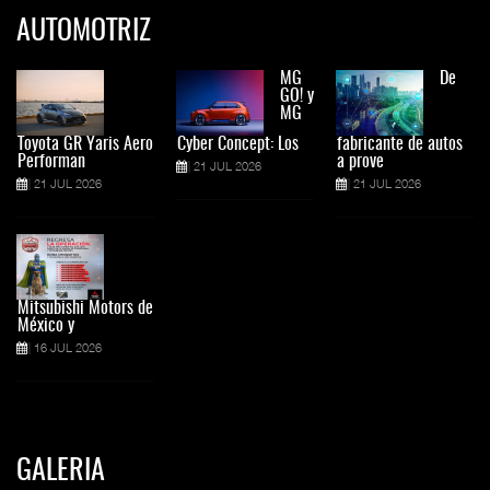
AUTOMOTRIZ
MG
De
GO! y
MG
Toyota GR Yaris Aero
Cyber Concept: Los
fabricante de autos
Performan
a prove
21 JUL 2026
21 JUL 2026
21 JUL 2026
Mitsubishi Motors de
México y
16 JUL 2026
GALERIA