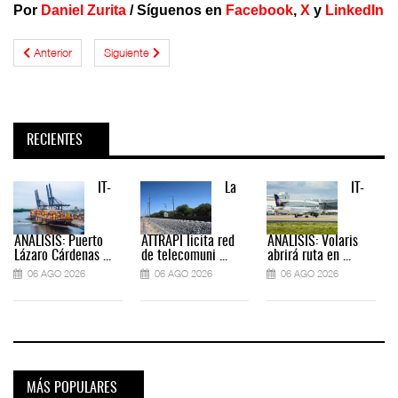
Por
Daniel Zurita
/
Síguenos en
Facebook
,
X
y
LinkedIn
Anterior
Siguiente
RECIENTES
IT-
La
IT-
ANÁLISIS: Puerto
ATTRAPI licita red
ANÁLISIS: Volaris
Lázaro Cárdenas ...
de telecomuni ...
abrirá ruta en ...
06 AGO 2026
06 AGO 2026
06 AGO 2026
MÁS POPULARES