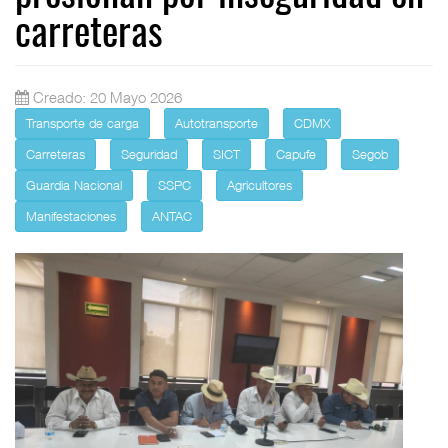
carreteras
Creado: 20 Mayo 2026
Transporte de carga
Autotransporte
CDMX
Carreteras
Seguridad
SICT
Capufe
Segob
Guardia Nacional
SSPC
Agricultores
Manifestaciones
ANTAC