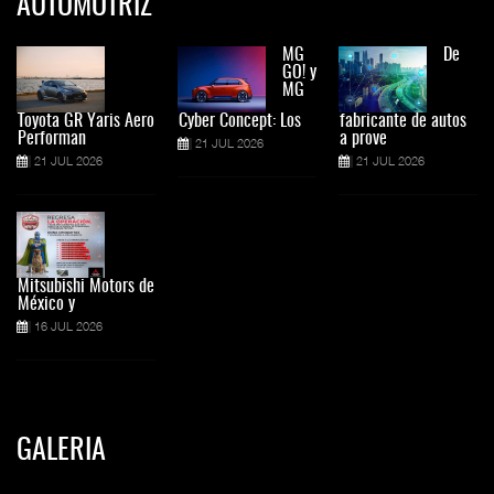
AUTOMOTRIZ
MG
De
GO! y
MG
Toyota GR Yaris Aero
Cyber Concept: Los
fabricante de autos
Performan
a prove
21 JUL 2026
21 JUL 2026
21 JUL 2026
Mitsubishi Motors de
México y
16 JUL 2026
GALERIA