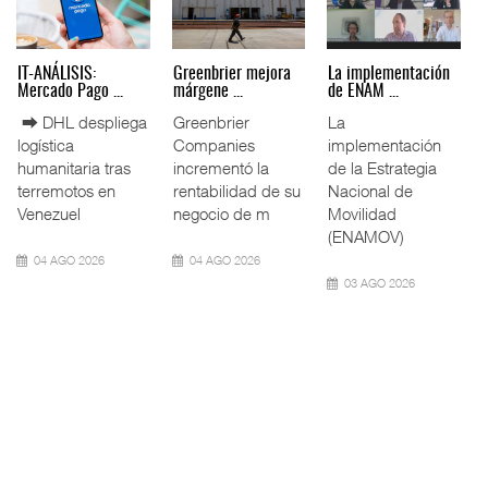
IT-ANÁLISIS: Puerto
La ATTRAPI licita
IT-ANÁLISIS: Volaris
Lázar ...
red de ...
abri ...
⮕ Canal de
La Agencia de
⮕ IA y
Panamá reducirá
Trenes y
automatización
nuevamente el
Transporte Público
redefinen
calado de
Integrado
operación
Neopanamax ⮕
(ATTRAPI) abri
aeroportuaria ⮕
Bomba
06 AGO 2026
06 AGO 2026
06 AGO 2026
AMANAC, treinta y
TMAZ eleva 77%
nueve a ...
movimiento ...
EE.UU. plantea
nuevas res ...
La transformación
La Terminal