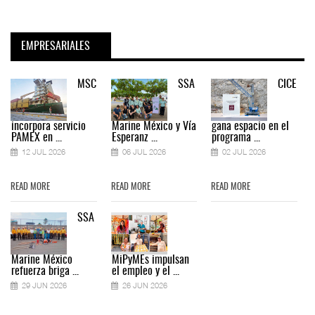
EMPRESARIALES
MSC
SSA
CICE
incorpora servicio
Marine México y Vía
gana espacio en el
PAMEX en ...
Esperanz ...
programa ...
12 JUL 2026
06 JUL 2026
02 JUL 2026
READ MORE
READ MORE
READ MORE
SSA
Marine México
MiPyMEs impulsan
refuerza briga ...
el empleo y el ...
29 JUN 2026
26 JUN 2026