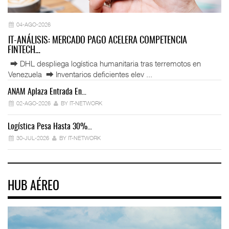
04-AGO-2026
IT-ANÁLISIS: MERCADO PAGO ACELERA COMPETENCIA
FINTECH…
⮕ DHL despliega logística humanitaria tras terremotos en
Venezuela ⮕ Inventarios deficientes elev ...
ANAM Aplaza Entrada En…
IT
02-AGO-2026
BY IT-NETWORK
Logística Pesa Hasta 30%…
Ex
30-JUL-2026
BY IT-NETWORK
HUB AÉREO