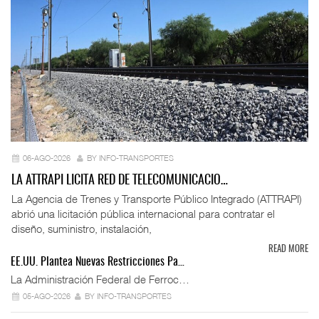
06-AGO-2026
BY INFO-TRANSPORTES
LA ATTRAPI LICITA RED DE TELECOMUNICACIO…
La Agencia de Trenes y Transporte Público Integrado (ATTRAPI)
abrió una licitación pública internacional para contratar el
diseño, suministro, instalación,
READ MORE
EE.UU. Plantea Nuevas Restricciones Pa…
La Administración Federal de Ferroc…
05-AGO-2026
BY INFO-TRANSPORTES