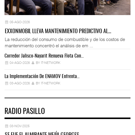
05-AGO-2026
EXXONMOBIL LLEVA MANTENIMIENTO PREDICTIVO AL…
La reducción del consumo de combustible y de los costos de
mantenimiento concentró el análisis de em ...
Corredor Jalisco-Nayarit Renueva Flota Con…
Tr
04-AGO-2026
BY IT-NETWORK
La Implementación De ENAMOV Enfrenta…
Dé
03-AGO-2026
BY IT-NETWORK
RADIO PASILLO
03-NOV-2025