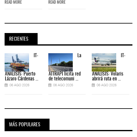
READ MORE
READ MORE
RECIENTES
IT-
La
IT-
ANÁLISIS: Puerto
ATTRAPI licita red
ANÁLISIS: Volaris
Lázaro Cárdenas ...
de telecomuni ...
abrirá ruta en ...
06 AGO 2026
06 AGO 2026
06 AGO 2026
MÁS POPULARES