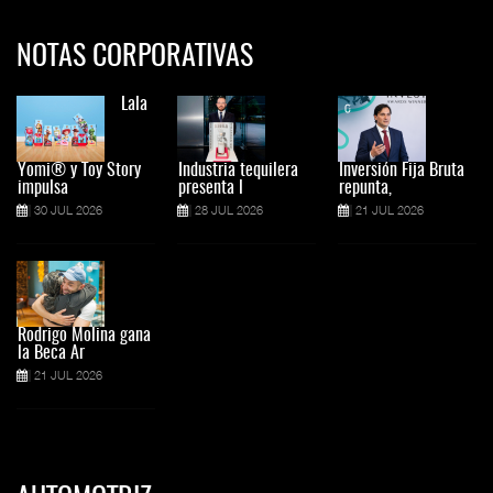
NOTAS CORPORATIVAS
Lala
Yomi® y Toy Story
Industria tequilera
Inversión Fija Bruta
impulsa
presenta l
repunta,
30 JUL 2026
28 JUL 2026
21 JUL 2026
Rodrigo Molina gana
la Beca Ar
21 JUL 2026