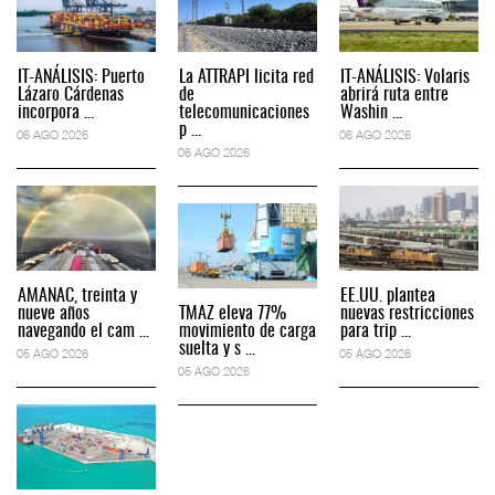
IT-ANÁLISIS: Puerto
La ATTRAPI licita red
IT-ANÁLISIS: Volaris
Lázaro Cárdenas
de
abrirá ruta entre
incorpora ...
telecomunicaciones
Washin ...
p ...
06 AGO 2026
06 AGO 2026
06 AGO 2026
AMANAC, treinta y
EE.UU. plantea
nueve años
TMAZ eleva 77%
nuevas restricciones
navegando el cam ...
movimiento de carga
para trip ...
suelta y s ...
05 AGO 2026
05 AGO 2026
05 AGO 2026