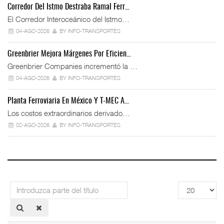
Corredor Del Istmo Destraba Ramal Ferr…
El Corredor Interoceánico del Istmo…
04-AGO-2026
BY INFO-TRANSPORTES
Greenbrier Mejora Márgenes Por Eficien…
Greenbrier Companies incrementó la …
04-AGO-2026
BY INFO-TRANSPORTES
Planta Ferroviaria En México Y T-MEC A…
Los costos extraordinarios derivado…
02-AGO-2026
BY INFO-TRANSPORTES
Introduzca
Cantidad
parte
a
del
mostrar
título