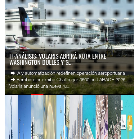
IT-ANÁLISIS: VOLARIS ABRIRÁ RUTA ENTRE
WASHINGTON DULLES Y G...
⮕ IA y automatización redefinen operación aeroportuaria
⮕ Bombardier exhibe Challenger 3500 en LABACE 2026
Volaris anunció una nueva ru...