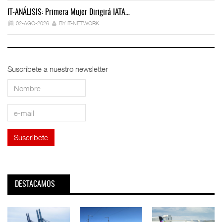
IT-ANÁLISIS: Primera Mujer Dirigirá IATA…
IT
02-AGO-2026
BY IT-NETWORK
Suscríbete a nuestro newsletter
DESTACAMOS