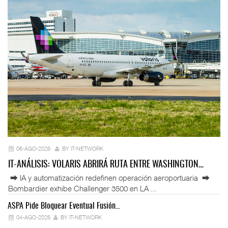
06-AGO-2026
BY IT-NETWORK
IT-ANÁLISIS: VOLARIS ABRIRÁ RUTA ENTRE WASHINGTON…
⮕ IA y automatización redefinen operación aeroportuaria ⮕
Bombardier exhibe Challenger 3500 en LA ...
ASPA Pide Bloquear Eventual Fusión…
IT
04-AGO-2026
BY IT-NETWORK