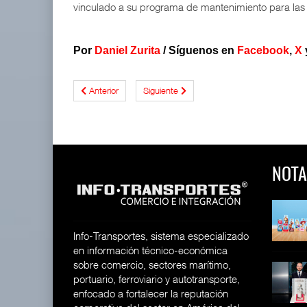
vinculado a su programa de mantenimiento para las
Por
Daniel Zurita
/
Síguenos en
Facebook
,
X
Anterior
Siguiente
NOTA
 y Toy Story
Lala Yomi® y Toy Story
Toyota GR Yaris Aero
impulsa
Performan
26
30 JUL 2026
21 JUL 2026
Info-Transportes, sistema especializado
en información técnico-económica
sobre comercio, sectores marítimo,
equilera presenta
Industria tequilera presenta
MG GO! y MG Cyber
portuario, ferroviario y autotransporte,
l
Concept: Los
26
enfocado a fortalecer la reputación
28 JUL 2026
21 JUL 2026