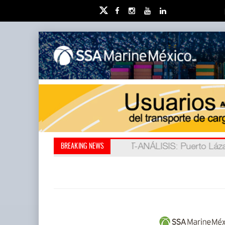
IT-ANÁLISIS: Puerto Láza
La ATTRAPI licita red de
BREAKING NEWS
(ATTRAPI) abrió