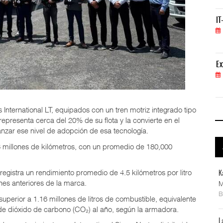
IT-ANÁLISIS: Volaris abrirá ruta entre Washingt
IT
06 AGO 2026
ExxonMobil lleva mantenimiento predictivo al au
Ex
05 AGO 2026
International LT, equipados con un tren motriz integrado tipo
epresenta cerca del 20% de su flota y la convierte en el
anzar ese nivel de adopción de esa tecnología.
 millones de kilómetros, con un promedio de 180,000
registra un rendimiento promedio de 4.5 kilómetros por litro
K
nes anteriores de la marca.
M
erior a 1.16 millones de litros de combustible, equivalente
 de dióxido de carbono (CO₂) al año, según la armadora.
L