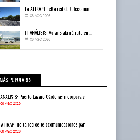
La ATTRAPI licita red de telecomuni ...
06 AGO 2026
IT-ANÁLISIS: Volaris abrirá ruta en ...
06 AGO 2026
MÁS POPULARES
-ANÁLISIS: Puerto Lázaro Cárdenas incorpora s
IT-ANÁLISIS: P
06 AGO 2026
06 AGO 2026
 ATTRAPI licita red de telecomunicaciones par
La ATTRAPI lic
06 AGO 2026
06 AGO 2026