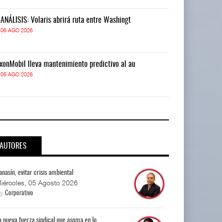
-ANÁLISIS: Volaris abrirá ruta entre Washingt
IT-ANÁLISIS: V
06 AGO 2026
06 AGO 2026
xonMobil lleva mantenimiento predictivo al au
ExxonMobil lle
05 AGO 2026
05 AGO 2026
AUTORES
anasín, evitar crisis ambiental
iércoles, 05 Agosto 2026
By
Corporativo
a nueva fuerza sindical que asoma en lo...