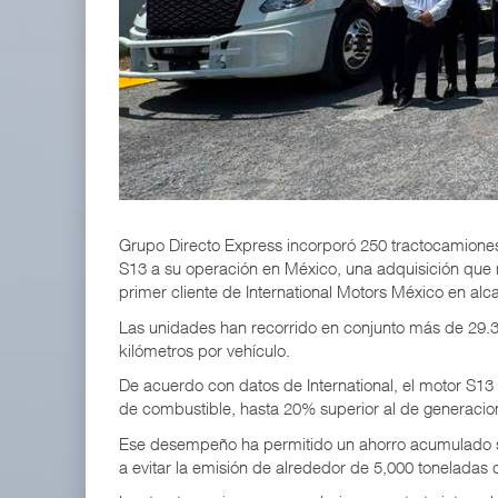
IT-ANÁLISIS: Volaris abrirá ruta entre Washingt
06 AGO 2026
ExxonMobil lleva mantenimiento predictivo al au
05 AGO 2026
Grupo Directo Express incorporó 250 tractocamiones 
S13 a su operación en México, una adquisición que r
primer cliente de International Motors México en alc
Las unidades han recorrido en conjunto más de 29.3
kilómetros por vehículo.
De acuerdo con datos de International, el motor S13 
de combustible, hasta 20% superior al de generacio
Ese desempeño ha permitido un ahorro acumulado sup
a evitar la emisión de alrededor de 5,000 toneladas