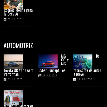
Rodrigo Molina gana
la Beca Ar
21 JUL 2026
AUTOMOTRIZ
MG
De
GO! y
MG
Toyota GR Yaris Aero
Cyber Concept: Los
fabricante de autos
Performan
a prove
21 JUL 2026
21 JUL 2026
21 JUL 2026
Mitsubishi Motors de