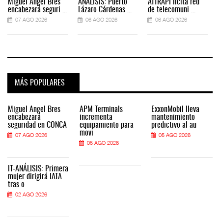
Miguel Ángel Bres
ANÁLISIS: Puerto
ATTRAPI licita red
encabezará seguri ...
Lázaro Cárdenas ...
de telecomuni ...
07 AGO 2026
06 AGO 2026
06 AGO 2026
MÁS POPULARES
Miguel Ángel Bres
APM Terminals
ExxonMobil lleva
encabezará
incrementa
mantenimiento
seguridad en CONCA
equipamiento para
predictivo al au
movi
07 AGO 2026
05 AGO 2026
05 AGO 2026
IT-ANÁLISIS: Primera
mujer dirigirá IATA
tras o
02 AGO 2026