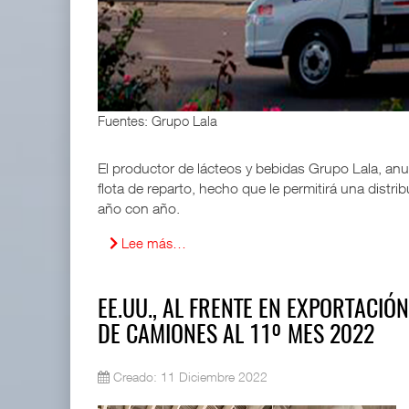
APM Terminals incrementa equipamiento para movi
05 AGO 2026
IT-ANÁLISIS: Primera mujer dirigirá IATA tras o
Fuentes: Grupo Lala
02 AGO 2026
El productor de lácteos y bebidas Grupo Lala, an
flota de reparto, hecho que le permitirá una distri
año con año.
Lee más…
EE.UU., AL FRENTE EN EXPORTACIÓN
DE CAMIONES AL 11º MES 2022
Creado: 11 Diciembre 2022