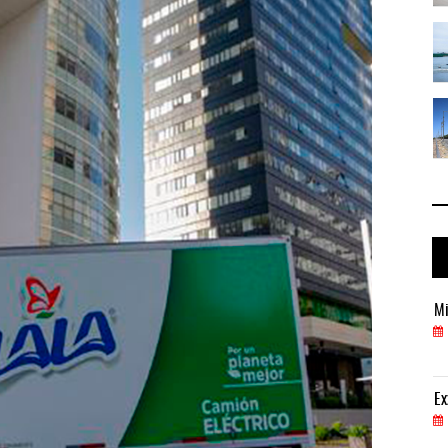
 ...
IT-ANÁLISIS: Puerto Lázaro Cárdenas ...
06 AGO 2026
 ...
La ATTRAPI licita red de telecomuni ...
06 AGO 2026
Miguel Ángel Bres encabezará seguridad en CONCA
Mi
07 AGO 2026
ExxonMobil lleva mantenimiento predictivo al au
Ex
05 AGO 2026