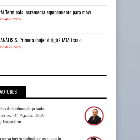
M Terminals incrementa equipamiento para movi
APM Terminals
05 AGO 2026
05 AGO 2026
-ANÁLISIS: Primera mujer dirigirá IATA tras o
IT-ANÁLISIS: P
02 AGO 2026
02 AGO 2026
AUTORES
etos de la educación privada
iernes, 07 Agosto 2026
By
Corporativo
a nueva fuerza sindical que asoma en lo...