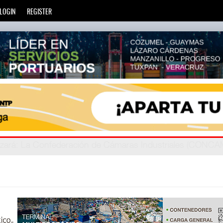
LOGIN
REGISTER
zará
privada
: Más de 20 mil escuelas privadas atienden a más d