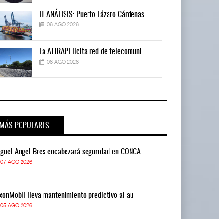
IT-ANÁLISIS: Puerto Lázaro Cárdenas ...
06 AGO 2026
La ATTRAPI licita red de telecomuni ...
06 AGO 2026
MÁS POPULARES
guel Ángel Bres encabezará seguridad en CONCA
Miguel Ángel 
07 AGO 2026
07 AGO 2026
xonMobil lleva mantenimiento predictivo al au
ExxonMobil lle
05 AGO 2026
05 AGO 2026