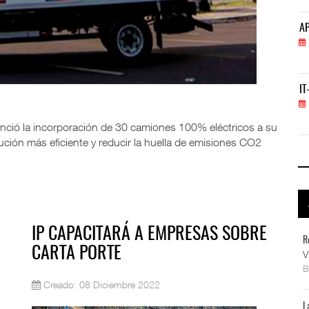
APM Terminals incrementa equipamiento para movi
AP
05 AGO 2026
IT-ANÁLISIS: Primera mujer dirigirá IATA tras o
IT
02 AGO 2026
unció la incorporación de 30 camiones 100% eléctricos a su
bución más eficiente y reducir la huella de emisiones CO2
IP CAPACITARÁ A EMPRESAS SOBRE
R
CARTA PORTE
V
Creado: 08 Diciembre 2022
L