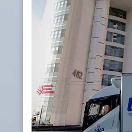
IT-ANÁLISIS: Puerto Lázaro Cárdenas
06 AGO 2026
La ATTRAPI licita red de telecomuni
06 AGO 2026
Miguel Ángel Bres encabezará seguridad en CONCA
07 AGO 2026
ExxonMobil lleva mantenimiento predictivo al au
05 AGO 2026