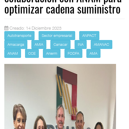
optimizar cadena suministro
Creado: 14 Diciembre 2023
Autotransporte
Sector empresarial
ANPACT
Amacarga
AMIA
Canacar
INA
AMANAC
ANAM
CCE
Anierm
FODFA
AMA