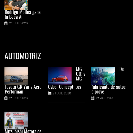
Rodrigo Molina gana
la Beca Ar
21 JUL 2026
AUTOMOTRIZ
MG
De
GO! y
MG
Toyota GR Yaris Aero
Cyber Concept: Los
fabricante de autos
Performan
a prove
21 JUL 2026
21 JUL 2026
21 JUL 2026
Mitsubishi Motors de