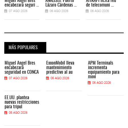
Miguel Ángel Bres
ANÁLISIS: Puerto
ATTRAPI licita red
encabezará seguri ...
Lázaro Cárdenas ...
de telecomuni ...
07 AGO 2026
06 AGO 2026
06 AGO 2026
MÁS POPULARES
Miguel Ángel Bres
ExxonMobil lleva
APM Terminals
encabezará
mantenimiento
incrementa
seguridad en CONCA
predictivo al au
equipamiento para
movi
07 AGO 2026
05 AGO 2026
05 AGO 2026
EE.UU. plantea
nuevas restricciones
para tripul
05 AGO 2026