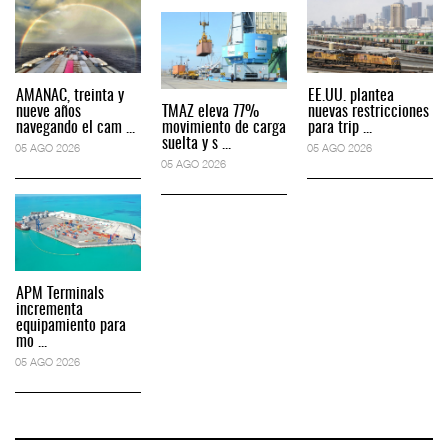
AMANAC, treinta y
EE.UU. plantea
nueve años
TMAZ eleva 77%
nuevas restricciones
navegando el cam ...
movimiento de carga
para trip ...
suelta y s ...
05 AGO 2026
05 AGO 2026
05 AGO 2026
APM Terminals
incrementa
equipamiento para
mo ...
05 AGO 2026