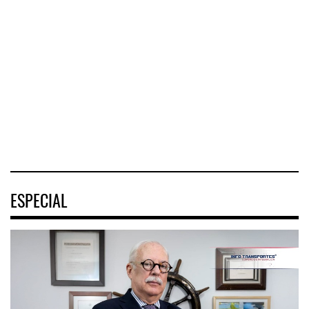
ASPA pide bloquear
eventu ...
El Corredor
El corredor
Interoceánico del
metropolitano que
La Asociación
Istmo de
conecta Jalisco y
Sindical de Pilotos
Tehuantepec (CIIT)
Nayarit inició la
Aviadores de
destrabó
México (ASPA)
pidió
04 AGO 2026
04 AGO 2026
04 AGO 2026
ESPECIAL