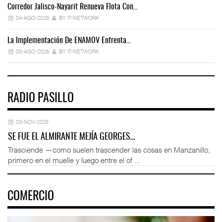
Corredor Jalisco-Nayarit Renueva Flota Con…
Tr
04-AGO-2026
BY IT-NETWORK
La Implementación De ENAMOV Enfrenta…
Dé
03-AGO-2026
BY IT-NETWORK
RADIO PASILLO
03-NOV-2025
SE FUE EL ALMIRANTE MEJÍA GEORGES…
Trasciende —como suelen trascender las cosas en Manzanillo,
primero en el muelle y luego entre el of ...
COMERCIO