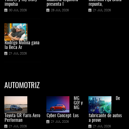
impulsa
presenta l
repunta,
30 JUL 2026
28 JUL 2026
21 JUL 2026
Rodrigo Molina gana
la Beca Ar
21 JUL 2026
AUTOMOTRIZ
MG
De
GO! y
MG
Toyota GR Yaris Aero
Cyber Concept: Los
fabricante de autos
Performan
a prove
21 JUL 2026
21 JUL 2026
21 JUL 2026