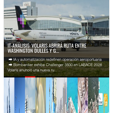
IT-ANÁLISIS: VOLARIS ABRIRÁ RUTA ENTRE
WASHINGTON DULLES Y G...
⮕ IA y automatización redefinen operación aeroportuaria
⮕ Bombardier exhibe Challenger 3500 en LABACE 2026
Volaris anunció una nueva ru...