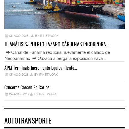
06-AGO-2026
BY IT-NETWORK
IT-ANÁLISIS: PUERTO LÁZARO CÁRDENAS INCORPORA…
⮕ Canal de Panamá reducirá nuevamente el calado de
Neopanamax ⮕ Oaxaca alberga la exposición nava ...
APM Terminals Incrementa Equipamiento…
05-AGO-2026
BY IT-NETWORK
Cruceros Crecen En Caribe…
04-AGO-2026
BY IT-NETWORK
AUTOTRANSPORTE