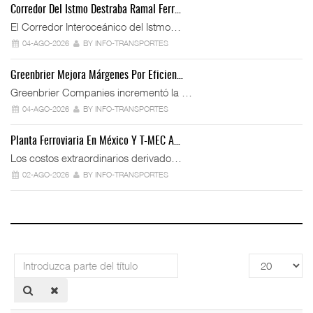
Corredor Del Istmo Destraba Ramal Ferr…
El Corredor Interoceánico del Istmo…
04-AGO-2026
BY INFO-TRANSPORTES
Greenbrier Mejora Márgenes Por Eficien…
Greenbrier Companies incrementó la …
04-AGO-2026
BY INFO-TRANSPORTES
Planta Ferroviaria En México Y T-MEC A…
Los costos extraordinarios derivado…
02-AGO-2026
BY INFO-TRANSPORTES
Introduzca
Cantidad
parte
a
del
mostrar
título