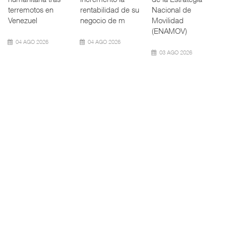
calado de
Integrado
operación
Neopanamax ⮕
(ATTRAPI) abri
aeroportuaria ⮕
Bomba
06 AGO 2026
06 AGO 2026
06 AGO 2026
AMANAC, treinta y
TMAZ eleva 77%
nueve a ...
movimiento ...
EE.UU. plantea
nuevas res ...
La transformación
La Terminal
del comercio
Marítima de
La Administración
marítimo mundial
Mazatlán (TMAZ),
Federal de
también ha
subsidiaria
Ferrocarriles de
redefin
portuaria de
los Estados
Unidos (
05 AGO 2026
05 AGO 2026
05 AGO 2026