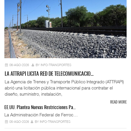
06-AGO-2026
BY INFO-TRANSPORTES
LA ATTRAPI LICITA RED DE TELECOMUNICACIO…
La Agencia de Trenes y Transporte Público Integrado (ATTRAPI)
abrió una licitación pública internacional para contratar el
diseño, suministro, instalación,
READ MORE
EE.UU. Plantea Nuevas Restricciones Pa…
La Administración Federal de Ferroc…
05-AGO-2026
BY INFO-TRANSPORTES