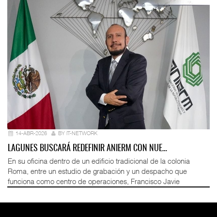
14-ABR-2026
BY IT-NETWORK
LAGUNES BUSCARÁ REDEFINIR ANIERM CON NUE…
En su oficina dentro de un edificio tradicional de la colonia
Roma, entre un estudio de grabación y un despacho que
funciona como centro de operaciones, Francisco Javie