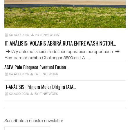
06-AGO-2026
BY IT-NETWORK
IT-ANÁLISIS: VOLARIS ABRIRÁ RUTA ENTRE WASHINGTON…
⮕ IA y automatización redefinen operación aeroportuaria ⮕
Bombardier exhibe Challenger 3500 en LA ...
ASPA Pide Bloquear Eventual Fusión…
IT
04-AGO-2026
BY IT-NETWORK
IT-ANÁLISIS: Primera Mujer Dirigirá IATA…
IT
02-AGO-2026
BY IT-NETWORK
Suscríbete a nuestro newsletter