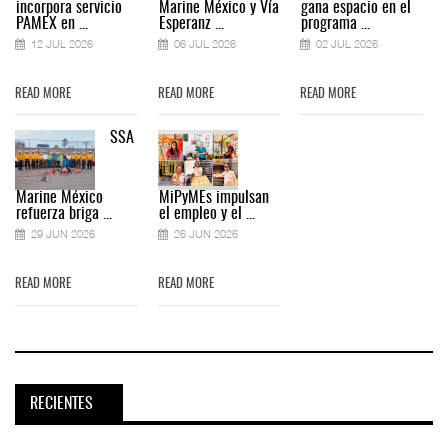
incorpora servicio
Marine México y Vía
gana espacio en el
PAMEX en ...
Esperanz ...
programa ...
12 JUL 2026
06 JUL 2026
02 JUL 2026
READ MORE
READ MORE
READ MORE
SSA
Marine México
MiPyMEs impulsan
refuerza briga ...
el empleo y el ...
29 JUN 2026
26 JUN 2026
READ MORE
READ MORE
RECIENTES