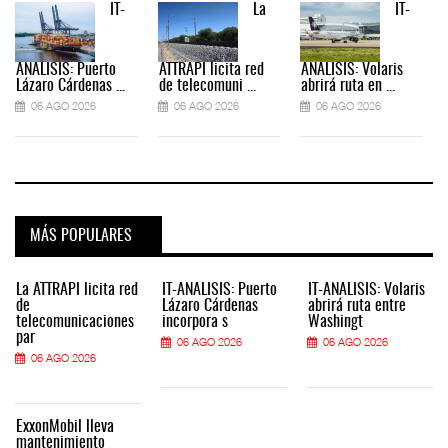
IT-
La
IT-
ANÁLISIS: Puerto
ATTRAPI licita red
ANÁLISIS: Volaris
Lázaro Cárdenas ...
de telecomuni ...
abrirá ruta en ...
06 AGO 2026
06 AGO 2026
06 AGO 2026
MÁS POPULARES
La ATTRAPI licita red
IT-ANÁLISIS: Puerto
IT-ANÁLISIS: Volaris
de
Lázaro Cárdenas
abrirá ruta entre
telecomunicaciones
incorpora s
Washingt
par
06 AGO 2026
06 AGO 2026
06 AGO 2026
ExxonMobil lleva
mantenimiento