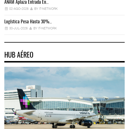
ANAM Aplaza Entrada En…
IT
02-AGO-2026
BY IT-NETWORK
Logística Pesa Hasta 30%…
Ex
30-JUL-2026
BY IT-NETWORK
HUB AÉREO