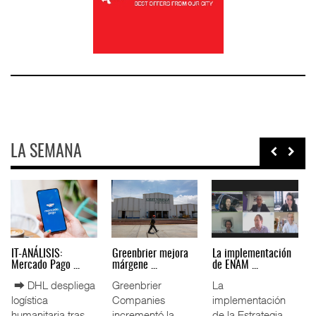
LA SEMANA
IT-ANÁLISIS: Puerto
La ATTRAPI licita
IT-ANÁLISIS: Volaris
Lázar ...
red de ...
abri ...
⮕ Canal de
La Agencia de
⮕ IA y
Panamá reducirá
Trenes y
automatización
nuevamente el
Transporte Público
redefinen