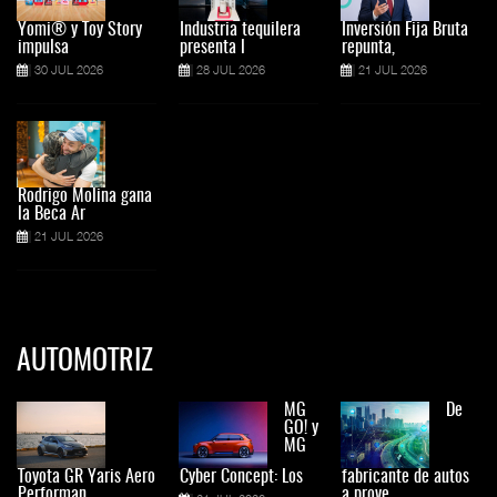
Yomi® y Toy Story
Industria tequilera
Inversión Fija Bruta
impulsa
presenta l
repunta,
30 JUL 2026
28 JUL 2026
21 JUL 2026
Rodrigo Molina gana
la Beca Ar
21 JUL 2026
AUTOMOTRIZ
MG
De
GO! y
MG
Toyota GR Yaris Aero
Cyber Concept: Los
fabricante de autos
Performan
a prove