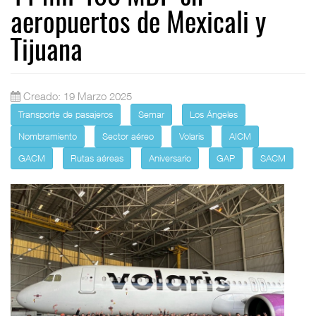
aeropuertos de Mexicali y
Tijuana
Creado: 19 Marzo 2025
Transporte de pasajeros
Semar
Los Ángeles
Nombramiento
Sector aéreo
Volaris
AICM
GACM
Rutas aéreas
Aniversario
GAP
SACM