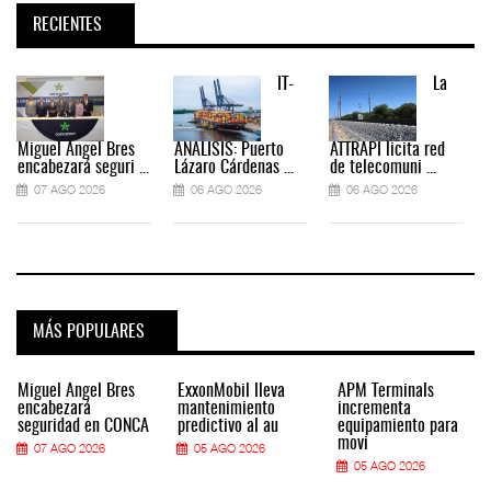
RECIENTES
IT-
La
Miguel Ángel Bres
ANÁLISIS: Puerto
ATTRAPI licita red
encabezará seguri ...
Lázaro Cárdenas ...
de telecomuni ...
07 AGO 2026
06 AGO 2026
06 AGO 2026
MÁS POPULARES
Miguel Ángel Bres
ExxonMobil lleva
APM Terminals
encabezará
mantenimiento
incrementa
seguridad en CONCA
predictivo al au
equipamiento para
movi
07 AGO 2026
05 AGO 2026
05 AGO 2026