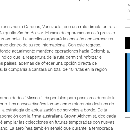
M
iones hacia Caracas, Venezuela, con una ruta directa entre la
iquetía Simón Bolívar. El inicio de operaciones está previsto
ernamental. La aerolínea operará la conexión con aeronaves
nce dentro de su red internacional. Con este regreso,
donde actualmente mantiene operaciones hacia Colombia,
ndicó que la reapertura de la ruta permitirá reforzar el
bos países, además de ofrecer una opción directa de
, la compañía alcanzará un total de 10 rutas en la región
 amenidades “Missoni”, disponibles para pasajeros durante la
orte. Los nuevos diseños toman como referencia destinos de
 la estrategia de actualización de servicios a bordo. Delta
colaboración con la firma australiana Grown Alchemist, dedicada
é ampliar las colecciones en futuras temporadas con nuevas
l año. La aerolínea también señaló que durante la temporada