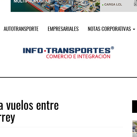
AUTOTRANSPORTE
EMPRESARIALES
NOTAS CORPORATIVAS
a vuelos entre
rrey
i ...
Miguel Ángel Bres encabezará seguri ...
07 AGO 2026