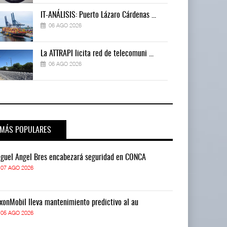
IT-ANÁLISIS: Puerto Lázaro Cárdenas ...
06 AGO 2026
La ATTRAPI licita red de telecomuni ...
06 AGO 2026
MÁS POPULARES
guel Ángel Bres encabezará seguridad en CONCA
Miguel Ángel 
07 AGO 2026
07 AGO 2026
xonMobil lleva mantenimiento predictivo al au
ExxonMobil lle
05 AGO 2026
05 AGO 2026