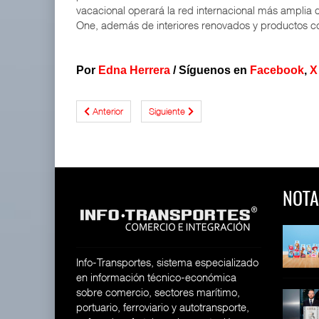
vacacional operará la red internacional más amplia d
One, además de interiores renovados y productos c
Por
Edna Herrera
/
Síguenos en
Facebook
,
X
Anterior
Siguiente
NOTA
 y Toy Story
Lala Yomi® y Toy Story
Toyota GR Yaris Aero
impulsa
Performan
26
30 JUL 2026
21 JUL 2026
Info-Transportes, sistema especializado
en información técnico-económica
sobre comercio, sectores marítimo,
equilera presenta
Industria tequilera presenta
MG GO! y MG Cyber
portuario, ferroviario y autotransporte,
l
Concept: Los