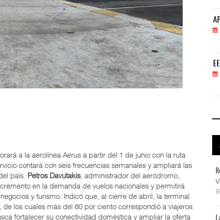
APM Terminals incrementa equipamiento para movi
AP
05 AGO 2026
EE.UU. plantea nuevas restricciones para tripul
EE
05 AGO 2026
orará a la aerolínea
Aerus
a partir del 1 de junio con la ruta
ervicio contará con seis frecuencias semanales y ampliará las
R
del país.
Petros Davutakis
, administrador del aeródromo,
V
ncremento en la demanda de vuelos nacionales y permitirá
egocios y turismo. Indicó que, al cierre de abril, la terminal
 de los cuales más del 60 por ciento correspondió a viajeros
sca fortalecer su conectividad doméstica y ampliar la oferta
L