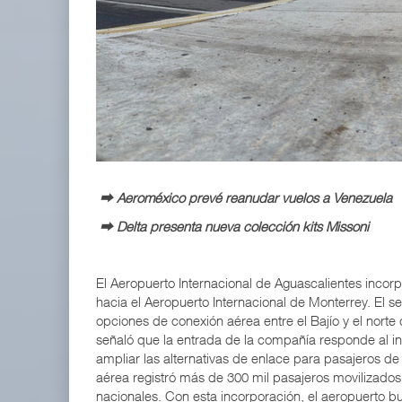
APM Terminals incrementa equipamiento para movi
05 AGO 2026
EE.UU. plantea nuevas restricciones para tripul
05 AGO 2026
⮕
Aeroméxico prevé reanudar vuelos a Venezuela
⮕
Delta presenta nueva colección kits Missoni
El Aeropuerto Internacional de Aguascalientes incorp
hacia el Aeropuerto Internacional de Monterrey. El s
opciones de conexión aérea entre el Bajío y el norte 
señaló que la entrada de la compañía responde al i
ampliar las alternativas de enlace para pasajeros de n
aérea registró más de 300 mil pasajeros movilizados,
nacionales. Con esta incorporación, el aeropuerto bu