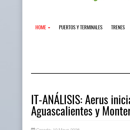
HOME
PUERTOS Y TERMINALES
TRENES
IT-ANÁLISIS: Aerus inici
Aguascalientes y Monte
Miguel Ángel Bres encabezará segur
07 AGO 2026
Creado: 19 Mayo 2026