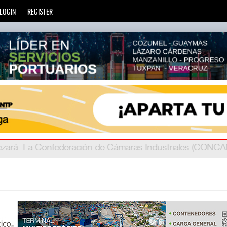
LOGIN
REGISTER
zará
privada
: Más de 20 mil escuelas privadas atienden a más d