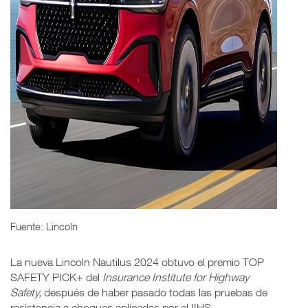
Fuente: Lincoln
La nueva Lincoln Nautilus 2024 obtuvo el premio TOP
SAFETY PICK+ del
Insurance Institute for Highway
Safety,
después de haber pasado todas las pruebas de
resistencia a choques aplicadas por el IIHS.