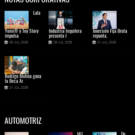
NOTAS CORPORATIVAS
Lala
Yomi® y Toy Story
Industria tequilera
Inversión Fija Bruta
impulsa
presenta l
repunta,
30 JUL 2026
28 JUL 2026
21 JUL 2026
Rodrigo Molina gana
la Beca Ar
21 JUL 2026
AUTOMOTRIZ
MG
De