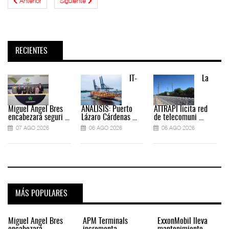
Anterior
Siguiente
RECIENTES
IT-
La
Miguel Ángel Bres
ANÁLISIS: Puerto
ATTRAPI licita red
encabezará seguri ...
Lázaro Cárdenas ...
de telecomuni ...
07 AGO 2026
06 AGO 2026
06 AGO 2026
MÁS POPULARES
Miguel Ángel Bres
APM Terminals
ExxonMobil lleva