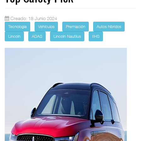
Creado: 18 Junio 2024
Tecnologia
Vehículos
Premiación
Autos híbridos
Lincoln
ADAS
Lincoln Nautilus
IIHS