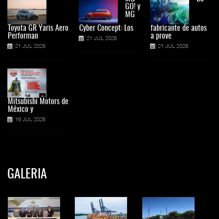
GO! y
MG
Toyota GR Yaris Aero
Cyber Concept: Los
fabricante de autos
Performan
a prove
21 JUL 2026
21 JUL 2026
21 JUL 2026
Mitsubishi Motors de
México y
16 JUL 2026
GALERIA