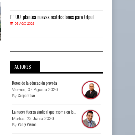
EE.UU. plantea nuevas restricciones para tripul
EE.UU. plantea
05 AGO 2026
05 AGO 2026
EE.UU. plantea nuevas
EE.UU. plantea nuevas
restricciones para trip ...
restricciones para trip ...
05 AGO 2026
05 AGO 2026
AUTORES
Retos de la educación privada
Viernes, 07 Agosto 2026
By
Corporativo
La nueva fuerza sindical que asoma en lo...
Martes, 23 Junio 2026
By
Van y Vienen