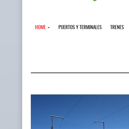
HOME
PUERTOS Y TERMINALES
TRENES
MSC incor
...
12 JUL 