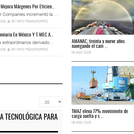
 licita red de
La ATTRAPI licita red de
 Mejora Márgenes Por Eficien…
 ...
telecomuni ...
r Companies incrementó la …
2026
06 AGO 2026
2026
BY INFO-TRANSPORTES
roviaria En México Y T-MEC A…
AMANAC, treinta y nueve años
AMANAC, treinta y nueve años
s extraordinarios derivado…
navegando el cam ...
navegando el cam ...
2026
BY INFO-TRANSPORTES
05 AGO 2026
05 AGO 2026
á seguridad en CONCA
Miguel Ángel Bres encabezará seguridad en CON
07 AGO 2026
to predictivo al au
ExxonMobil lleva mantenimiento predictivo al au
Cantidad
05 AGO 2026
a
TMAZ eleva 77% movimiento de
TMAZ eleva 77% movimiento de
mostrar
TA TECNOLÓGICA PARA
carga suelta y s ...
carga suelta y s ...
05 AGO 2026
05 AGO 2026
quipamiento para movi
APM Terminals incrementa equipamiento para mo
05 AGO 2026