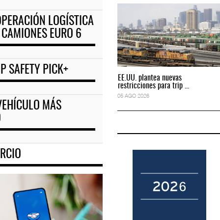
 OPERACIÓN LOGÍSTICA
ciones para tripul
EE.UU. plantea nuevas restricciones para tripul
3 CAMIONES EURO 6
05 AGO 2026
P SAFETY PICK+
EE.UU. plantea nuevas
EE.UU. plantea nuevas
restricciones para trip ...
restricciones para trip ...
05 AGO 2026
05 AGO 2026
 VEHÍCULO MÁS
O
RCIO