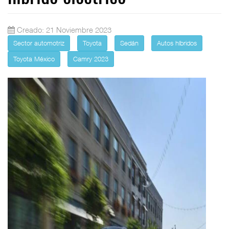
Creado: 21 Noviembre 2023
Sector automotriz
Toyota
Sedán
Autos híbridos
Toyota México
Camry 2023