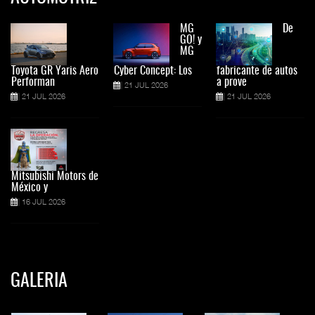
MG
De
GO! y
MG
Toyota GR Yaris Aero
Cyber Concept: Los
fabricante de autos
Performan
a prove
21 JUL 2026
21 JUL 2026
21 JUL 2026
Mitsubishi Motors de
México y
16 JUL 2026
GALERIA