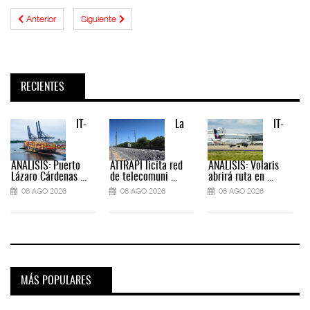
Anterior
Siguiente
RECIENTES
IT-
La
IT-
ANÁLISIS: Puerto
ATTRAPI licita red
ANÁLISIS: Volaris
Lázaro Cárdenas ...
de telecomuni ...
abrirá ruta en ...
06 AGO 2026
06 AGO 2026
06 AGO 2026
MÁS POPULARES