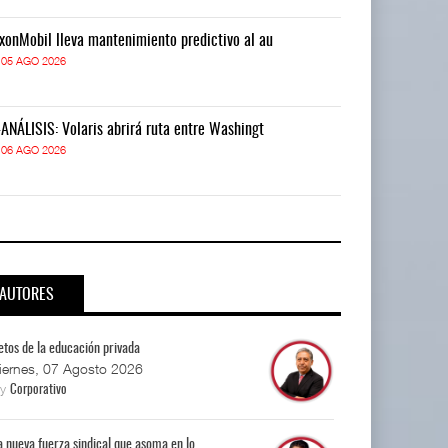
xonMobil lleva mantenimiento predictivo al au
ExxonMobil lle
05 AGO 2026
05 AGO 2026
-ANÁLISIS: Volaris abrirá ruta entre Washingt
IT-ANÁLISIS: V
06 AGO 2026
06 AGO 2026
AUTORES
etos de la educación privada
iernes, 07 Agosto 2026
By
Corporativo
a nueva fuerza sindical que asoma en lo...