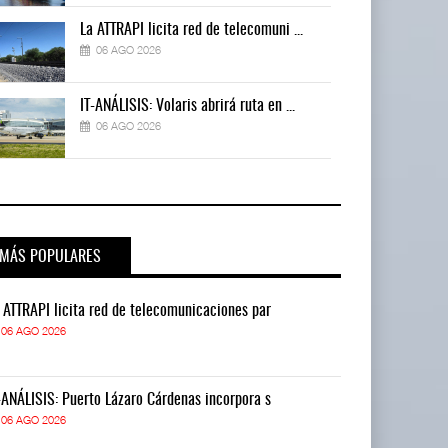
La ATTRAPI licita red de telecomuni ...
06 AGO 2026
IT-ANÁLISIS: Volaris abrirá ruta en ...
06 AGO 2026
MÁS POPULARES
 ATTRAPI licita red de telecomunicaciones par
La ATTRAPI lic
06 AGO 2026
06 AGO 2026
-ANÁLISIS: Puerto Lázaro Cárdenas incorpora s
IT-ANÁLISIS: P
06 AGO 2026
06 AGO 2026