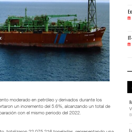
ExxonMobil lleva mantenimiento predictivo al au
Ex
05 AGO 2026
IT-ANÁLISIS: Volaris abrirá ruta entre Washingt
IT
06 AGO 2026
ento moderado en petróleo y derivados durante los
R
ortaron un incremento del 5.6%, alcanzando un total de
V
aración con el mismo periodo del 2022.
sto, totalizaron 22,075,216 toneladas, representando una
L