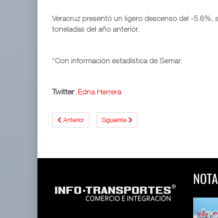
Veracruz presentó un ligero descenso del -5.6%,
toneladas del año anterior.
*Con información estadística de Semar.
Twitter
:
Edna Herrera
Anterior
Siguiente
NOTA
 y Toy Story
Lala Yomi® y Toy Story
Toyota GR Yaris Aero
impulsa
Performan