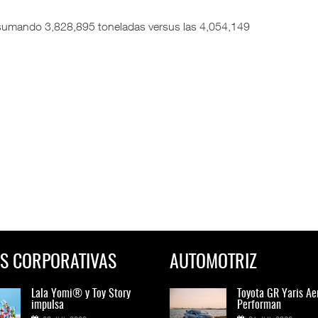
 sumando 3,828,895 toneladas versus las 4,054,149
S CORPORATIVAS
AUTOMOTRIZ
Lala Yomi® y Toy Story
Toyota GR Yaris Aero
Lala Yomi® y Toy St
Toyota GR Yaris Ae
impulsa
Performan
impulsa
Performan