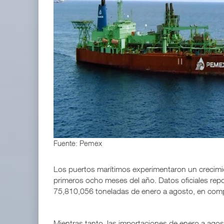
ExxonMobil lleva mantenimiento predictivo al au
05 AGO 2026
IT-ANÁLISIS: Volaris abrirá ruta entre Washingt
06 AGO 2026
Fuente: Pemex
Los puertos marítimos experimentaron un crecimi
primeros ocho meses del año. Datos oficiales rep
75,810,056 toneladas de enero a agosto, en comp
Mientras tanto, las importaciones de enero a ago