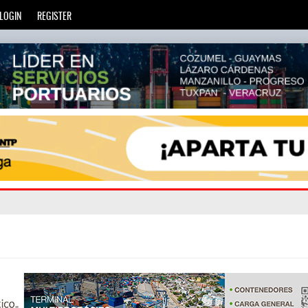
LOGIN
REGISTER
vada
ázaro C
: ⮕ Canal de Panamá reducirá nuevamente el cala