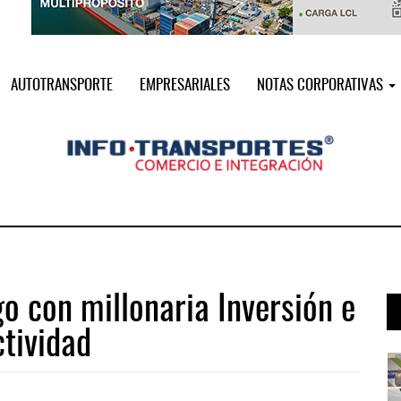
AUTOTRANSPORTE
EMPRESARIALES
NOTAS CORPORATIVAS
o con millonaria Inversión e
tividad
i ...
Miguel Ángel Bres encabezará seguri ...
07 AGO 2026