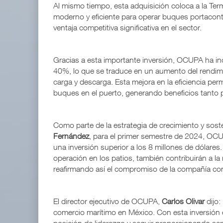
Al mismo tiempo, esta adquisición coloca a la Ter
moderno y eficiente para operar buques portacon
APM Terminals incrementa equipamiento para movi
ventaja competitiva significativa en el sector.
05 AGO 2026
Gracias a esta importante inversión, OCUPA ha in
EE.UU. plantea nuevas restricciones para tripul
40%, lo que se traduce en un aumento del rendimi
05 AGO 2026
carga y descarga. Esta mejora en la eficiencia per
buques en el puerto, generando beneficios tanto pa
Como parte de la estrategia de crecimiento y sos
Fernández
, para el primer semestre de 2024, OCU
una inversión superior a los 8 millones de dólare
operación en los patios, también contribuirán a l
reafirmando así el compromiso de la compañía con 
El director ejecutivo de OCUPA,
Carlos Olivar
dijo:
comercio marítimo en México. Con esta inversión