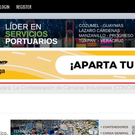
LOGIN
REGISTER
zará
privada
: Más de 20 mil escuelas privadas atienden a más d