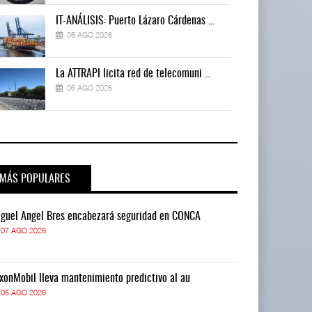
IT-ANÁLISIS: Puerto Lázaro Cárdenas ...
06 AGO 2026
La ATTRAPI licita red de telecomuni ...
06 AGO 2026
MÁS POPULARES
guel Ángel Bres encabezará seguridad en CONCA
Miguel Ángel 
07 AGO 2026
07 AGO 2026
xonMobil lleva mantenimiento predictivo al au
ExxonMobil lle
05 AGO 2026
05 AGO 2026