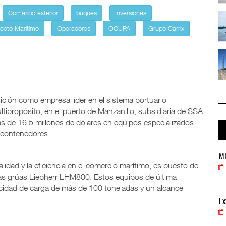
Comercio exterior
buques
Inversiones
 ...
IT-ANÁLISIS: Puerto Lázaro Cárdenas ...
06 AGO 2026
ecto Marítimo
Operadores
OCUPA
Grupo Carrix
 ...
La ATTRAPI licita red de telecomuni ...
06 AGO 2026
ición como empresa líder en el sistema portuario
ipropósito, en el puerto de Manzanillo, subsidiaria de SSA
s de 16.5 millones de dólares en equipos especializados
 contenedores.
Miguel Ángel Bres encabezará seguridad en CONCA
Mi
dad y la eficiencia en el comercio marítimo, es puesto de
07 AGO 2026
ras grúas Liebherr LHM800. Estos equipos de última
cidad de carga de más de 100 toneladas y un alcance
ExxonMobil lleva mantenimiento predictivo al au
Ex
05 AGO 2026