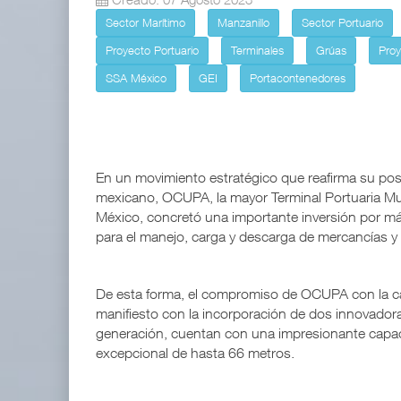
Sector Marítimo
Manzanillo
Sector Portuario
IT-ANÁLISIS: Puerto Lázaro Cárdenas
06 AGO 2026
Proyecto Portuario
Terminales
Grúas
Proy
SSA México
GEI
Portacontenedores
La ATTRAPI licita red de telecomuni
06 AGO 2026
En un movimiento estratégico que reafirma su pos
mexicano, OCUPA, la mayor Terminal Portuaria Mult
México, concretó una importante inversión por má
para el manejo, carga y descarga de mercancías y
Miguel Ángel Bres encabezará seguridad en CONCA
De esta forma, el compromiso de OCUPA con la cali
07 AGO 2026
manifiesto con la incorporación de dos innovado
generación, cuentan con una impresionante capa
excepcional de hasta 66 metros.
ExxonMobil lleva mantenimiento predictivo al au
05 AGO 2026