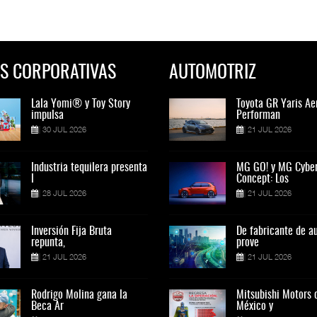
S CORPORATIVAS
AUTOMOTRIZ
Lala Yomi® y Toy Story
Toyota GR Yaris Aero
Lala Yomi® y Toy St
Toyota GR Yaris Ae
impulsa
Performan
impulsa
Performan
30 JUL 2026
21 JUL 2026
30 JUL 2026
21 JUL 2026
Industria tequilera presenta
MG GO! y MG Cyber
Industria tequilera p
MG GO! y MG Cybe
l
Concept: Los
l
Concept: Los
28 JUL 2026
21 JUL 2026
28 JUL 2026
21 JUL 2026
Inversión Fija Bruta
De fabricante de autos a
Inversión Fija Bruta
De fabricante de a
repunta,
prove
repunta,
prove
21 JUL 2026
21 JUL 2026
21 JUL 2026
21 JUL 2026
Rodrigo Molina gana la
Mitsubishi Motors de
Rodrigo Molina gana 
Mitsubishi Motors 
Beca Ar
México y
Beca Ar
México y