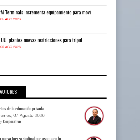
M Terminals incrementa equipamiento para movi
APM Terminals
05 AGO 2026
05 AGO 2026
.UU. plantea nuevas restricciones para tripul
EE.UU. plantea
05 AGO 2026
05 AGO 2026
AUTORES
etos de la educación privada
iernes, 07 Agosto 2026
By
Corporativo
a nueva fuerza sindical que asoma en lo...