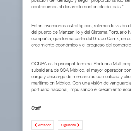
posición de liderazgo y seguir proporcionando serv
contribuimos al desarrollo sostenible del país."
Estas inversiones estratégicas, refirman la visió
del puerto de Manzanillo y del Sistema Portuario N
compañía, que forma parte del Grupo Carrix, se c
crecimiento económico y el progreso del comercio
OCUPA es la principal Terminal Portuaria Multiprop
subsidiaria de SSA México, el mayor operador portu
carga y descarga de mercancías con calidad y efici
marítimo en México. Con una visión de vanguardi
portuario nacional, impulsando el crecimiento econ
Staff
Anterior
Siguiente