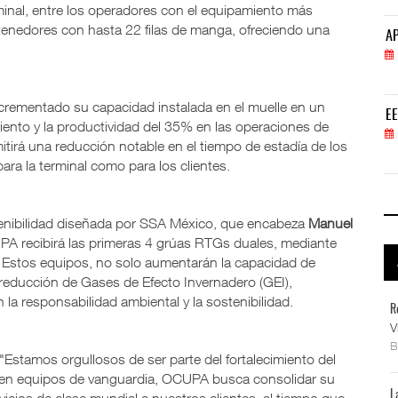
minal, entre los operadores con el equipamiento más
tenedores con hasta 22 filas de manga, ofreciendo una
APM Terminals incrementa equipamiento para movi
AP
05 AGO 2026
crementado su capacidad instalada en el muelle en un
EE.UU. plantea nuevas restricciones para tripul
EE
ento y la productividad del 35% en las operaciones de
05 AGO 2026
mitirá una reducción notable en el tiempo de estadía de los
ra la terminal como para los clientes.
tenibilidad diseñada por SSA México, que encabeza
Manuel
PA recibirá las primeras 4 grúas RTGs duales, mediante
s. Estos equipos, no solo aumentarán la capacidad de
a reducción de Gases de Efecto Invernadero (GEI),
la responsabilidad ambiental y la sostenibilidad.
R
V
 "Estamos orgullosos de ser parte del fortalecimiento del
 en equipos de vanguardia, OCUPA busca consolidar su
L