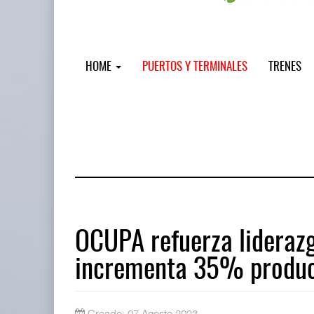
HOME
PUERTOS Y TERMINALES
TRENES
OCUPA refuerza liderazg
incrementa 35% produc
Miguel Ángel Bres encabezará segur
07 AGO 2026
Creado: 07 Agosto 2023