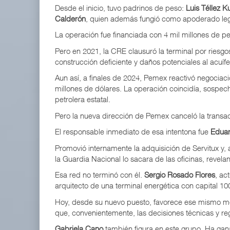
Desde el inicio, tuvo padrinos de peso:
Luis Téllez K
Calderón
, quien además fungió como apoderado leg
La operación fue financiada con 4 mil millones de p
Pero en 2021, la CRE clausuró la terminal por riesg
construcción deficiente y daños potenciales al acuífe
Aun así, a finales de 2024, Pemex reactivó negociac
millones de dólares. La operación coincidía, sospec
petrolera estatal.
Pero la nueva dirección de Pemex canceló la transa
El responsable inmediato de esa intentona fue
Eduar
Promovió internamente la adquisición de Servitux y, 
la Guardia Nacional lo sacara de las oficinas, revel
Esa red no terminó con él.
Sergio Rosado Flores
, ac
arquitecto de una terminal energética con capital 10
Hoy, desde su nuevo puesto, favorece ese mismo mode
que, convenientemente, las decisiones técnicas y reg
Gabriela Cano
también figura en este grupo. Ha gana