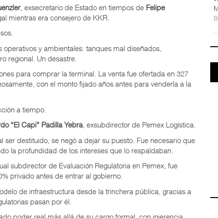
uenzler
, exsecretario de Estado en tiempos de
Felipe
M
al mientras era consejero de KKR.
esos.
os operativos y ambientales: tanques mal diseñados,
ro regional. Un desastre.
iones para comprar la terminal. La venta fue ofertada en 327
hosamente, con el monto fijado años antes para venderla a la
cción a tiempo.
do “El Capi” Padilla Yebra
, exsubdirector de Pemex Logística.
al ser destituido, se negó a dejar su puesto. Fue necesario que
ando la profundidad de los intereses que lo respaldaban.
tual subdirector de Evaluación Regulatoria en Pemex, fue
0% privado antes de entrar al gobierno.
lo de infraestructura desde la trinchera pública, gracias a
ulatorias pasan por él.
do poder real más allá de su cargo formal, con injerencia