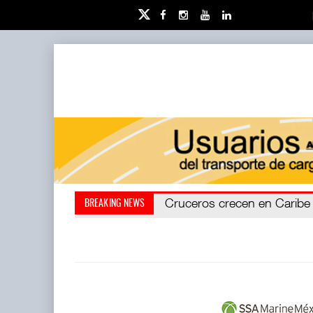
Cruceros crecen en Caribe m
Corredor del Istmo destrab
BREAKING NEWS
destrabó l