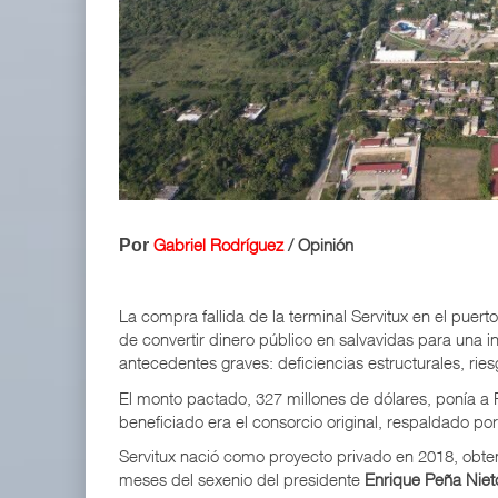
Corredor del Istmo destraba ramal ferroviario h
04 AGO 2026
Cruceros crecen en Caribe mientras bajan ferrys
04 AGO 2026
Gabriel Rodríguez
/ Opinión
Por
La compra fallida de la terminal Servitux en el puert
de convertir dinero público en salvavidas para una 
antecedentes graves: deficiencias estructurales, rie
El monto pactado, 327 millones de dólares, ponía a
beneficiado era el consorcio original, respaldado p
Servitux nació como proyecto privado en 2018, obte
meses del sexenio del presidente
Enrique Peña Niet