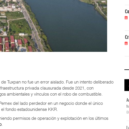
Corredor del Istmo destraba ramal ferroviario h
Co
04 AGO 2026
Cruceros crecen en Caribe mientras bajan ferrys
Cr
04 AGO 2026
o de Tuxpan no fue un error aislado. Fue un intento deliberado
infraestructura privada clausurada desde 2021, con
sgos ambientales y vínculos con el robo de combustible.
A
 Pemex del lado perdedor en un negocio donde el único
M
or el fondo estadounidense KKR.
niendo permisos de operación y explotación en los últimos
o
.
L