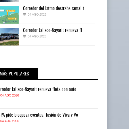
Corredor del Istmo destraba ramal f ...
04 AGO 2026
Corredor Jalisco-Nayarit renueva fl ...
04 AGO 2026
MÁS POPULARES
rredor Jalisco-Nayarit renueva flota con auto
Corredor Jalis
04 AGO 2026
04 AGO 2026
PA pide bloquear eventual fusión de Viva y Vo
ASPA pide bloq
04 AGO 2026
04 AGO 2026