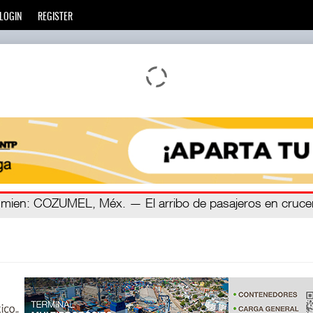
LOGIN
REGISTER
ien
a ra
: El Corredor Interoceánico del Istmo de Tehuantepec (C