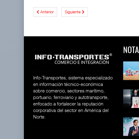
Anterior
Siguiente
NOTA
 y Toy Story
Lala Yomi® y Toy Story
Toyota GR Yaris Aero
impulsa
Performan
26
30 JUL 2026
21 JUL 2026
Info-Transportes, sistema especializado
en información técnico-económica
sobre comercio, sectores marítimo,
equilera presenta
Industria tequilera presenta
MG GO! y MG Cyber
portuario, ferroviario y autotransporte,
l
Concept: Los
26
enfocado a fortalecer la reputación
28 JUL 2026
21 JUL 2026
corporativa del sector en América del
Norte.
ija Bruta
Inversión Fija Bruta
De fabricante de autos a
repunta,
prove
26
21 JUL 2026
21 JUL 2026