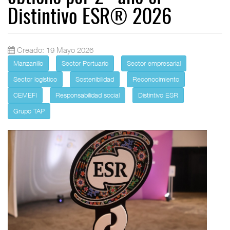
Distintivo ESR® 2026
Creado: 19 Mayo 2026
Manzanillo
Sector Portuario
Sector empresarial
Sector logístico
Sostenibilidad
Reconocimiento
CEMEFI
Responsabilidad social
Distintivo ESR
Grupo TAP