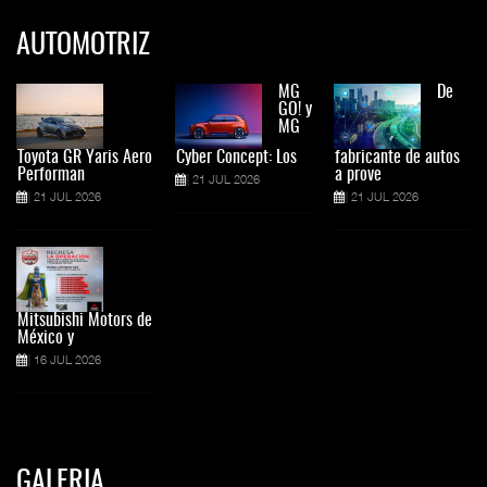
AUTOMOTRIZ
MG
De
GO! y
MG
Toyota GR Yaris Aero
Cyber Concept: Los
fabricante de autos
Performan
a prove
21 JUL 2026
21 JUL 2026
21 JUL 2026
Mitsubishi Motors de
México y
16 JUL 2026
GALERIA