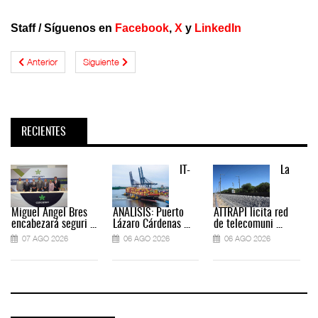
Staff
/
Síguenos en
Facebook
,
X
y
LinkedIn
Anterior
Siguiente
RECIENTES
IT-
La
Miguel Ángel Bres
ANÁLISIS: Puerto
ATTRAPI licita red
encabezará seguri ...
Lázaro Cárdenas ...
de telecomuni ...
07 AGO 2026
06 AGO 2026
06 AGO 2026