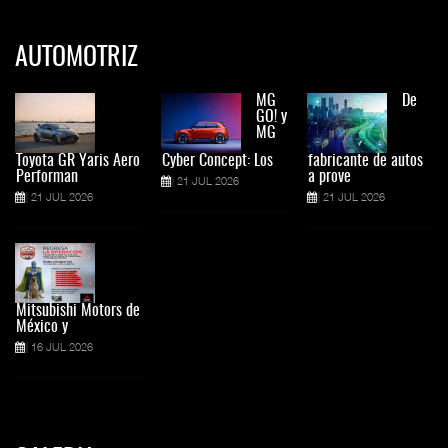
AUTOMOTRIZ
MG
De
GO! y
MG
Toyota GR Yaris Aero
Cyber Concept: Los
fabricante de autos
Performan
a prove
21 JUL 2026
21 JUL 2026
21 JUL 2026
Mitsubishi Motors de
México y
16 JUL 2026