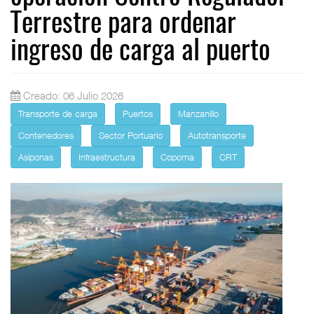
Terrestre para ordenar
ingreso de carga al puerto
Creado: 06 Julio 2026
Transporte de carga
Puertos
Manzanillo
Contenedores
Sector Portuario
Autotransporte
Asiponas
Infraestructura
Copoma
CRT