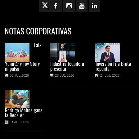
NOTAS CORPORATIVAS
Lala
Yomi® y Toy Story
Industria tequilera
Inversión Fija Bruta
impulsa
presenta l
repunta,
30 JUL 2026
28 JUL 2026
21 JUL 2026
Rodrigo Molina gana
la Beca Ar
21 JUL 2026