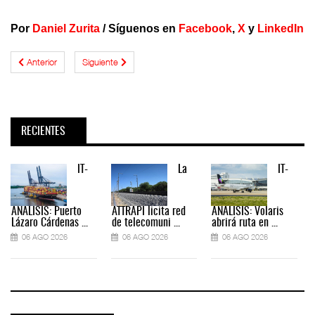
Por
Daniel Zurita
/
Síguenos en
Facebook
,
X
y
LinkedIn
Anterior
Siguiente
RECIENTES
IT-
La
IT-
ANÁLISIS: Puerto
ATTRAPI licita red
ANÁLISIS: Volaris
Lázaro Cárdenas ...
de telecomuni ...
abrirá ruta en ...
06 AGO 2026
06 AGO 2026
06 AGO 2026