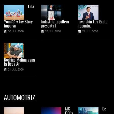
Lala
Yomi® y Toy Story
Industria tequilera
Inversión Fija Bruta
impulsa
presenta l
repunta,
30 JUL 2026
28 JUL 2026
21 JUL 2026
Rodrigo Molina gana
la Beca Ar
21 JUL 2026
AUTOMOTRIZ
MG
De
GO! y