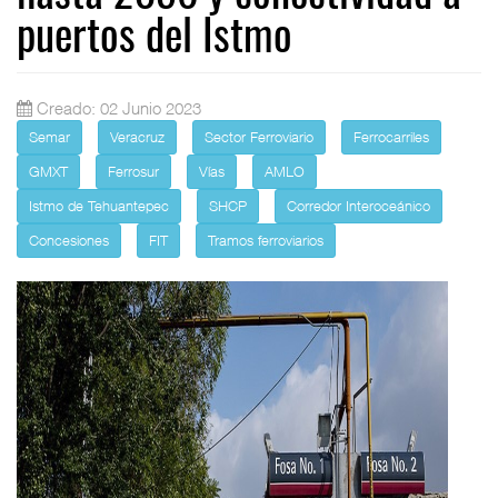
puertos del Istmo
Creado: 02 Junio 2023
Semar
Veracruz
Sector Ferroviario
Ferrocarriles
GMXT
Ferrosur
Vías
AMLO
Istmo de Tehuantepec
SHCP
Corredor Interoceánico
Concesiones
FIT
Tramos ferroviarios