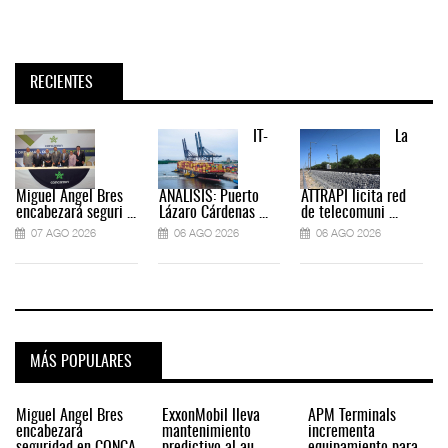
RECIENTES
IT-
La
Miguel Ángel Bres
ANÁLISIS: Puerto
ATTRAPI licita red
encabezará seguri ...
Lázaro Cárdenas ...
de telecomuni ...
07 AGO 2026
06 AGO 2026
06 AGO 2026
MÁS POPULARES
Miguel Ángel Bres
ExxonMobil lleva
APM Terminals
encabezará
mantenimiento
incrementa