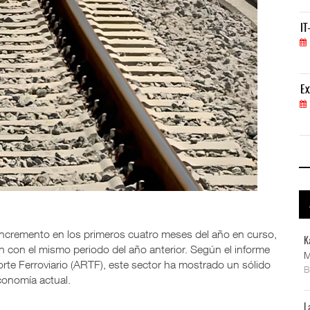
IT-ANÁLISIS: Volaris abrirá ruta entre Washingt
IT
06 AGO 2026
ExxonMobil lleva mantenimiento predictivo al au
Ex
05 AGO 2026
 incremento en los primeros cuatro meses del año en curso,
K
 con el mismo periodo del año anterior. Según el informe
M
rte Ferroviario (ARTF), este sector ha mostrado un sólido
conomía actual.
L