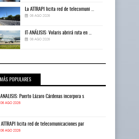
La ATTRAPI licita red de telecomuni ...
06 AGO 2026
IT-ANÁLISIS: Volaris abrirá ruta en ...
06 AGO 2026
MÁS POPULARES
-ANÁLISIS: Puerto Lázaro Cárdenas incorpora s
IT-ANÁLISIS: P
06 AGO 2026
06 AGO 2026
 ATTRAPI licita red de telecomunicaciones par
La ATTRAPI lic
06 AGO 2026
06 AGO 2026