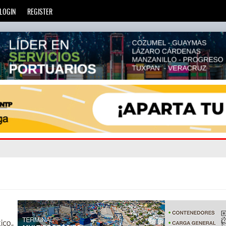
LOGIN
REGISTER
ro C
 telec
: La Agencia de Trenes y Transporte Público Integra