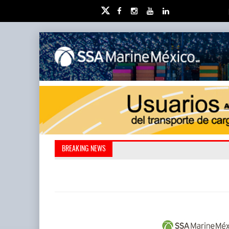
IT-ANÁLISIS: Puerto Láza
La ATTRAPI licita red de
BREAKING NEWS
(ATTRAPI) abrió