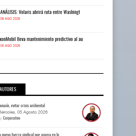
-ANÁLISIS: Volaris abrirá ruta entre Washingt
IT-ANÁLISIS: V
06 AGO 2026
06 AGO 2026
xonMobil lleva mantenimiento predictivo al au
ExxonMobil lle
05 AGO 2026
05 AGO 2026
AUTORES
anasín, evitar crisis ambiental
iércoles, 05 Agosto 2026
By
Corporativo
a nueva fuerza sindical que asoma en lo...