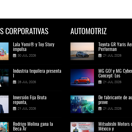
S CORPORATIVAS
AUTOMOTRIZ
Lala Yomi® y Toy Story
Toyota GR Yaris Aero
Lala Yomi® y Toy St
Toyota GR Yaris Ae
impulsa
Performan
impulsa
Performan
30 JUL 2026
21 JUL 2026
30 JUL 2026
21 JUL 2026
Industria tequilera presenta
MG GO! y MG Cyber
Industria tequilera p
MG GO! y MG Cybe
l
Concept: Los
l
Concept: Los
28 JUL 2026
21 JUL 2026
28 JUL 2026
21 JUL 2026
Inversión Fija Bruta
De fabricante de autos a
Inversión Fija Bruta
De fabricante de a
repunta,
prove
repunta,
prove
21 JUL 2026
21 JUL 2026
21 JUL 2026
21 JUL 2026
Rodrigo Molina gana la
Mitsubishi Motors de
Rodrigo Molina gana 
Mitsubishi Motors 
Beca Ar
México y
Beca Ar
México y