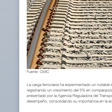
IT-ANÁLISIS: Volaris abrirá ruta entre Washingt
06 AGO 2026
ExxonMobil lleva mantenimiento predictivo al au
05 AGO 2026
Fuente: CMIC
La carga ferroviaria ha experimentado un notable
registrando un crecimiento del 5% en comparación
presentado por la Agencia Reguladora del Transpo
desempeño, consolidando su importancia en la e