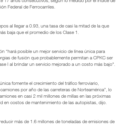
te 17 años consecutivos, según lo medido por el índice de
ión Federal de Ferrocarriles.
os al llegar a 0.93, una tasa de casi la mitad de la que
s baja que el promedio de los Clase 1.
 “hará posible un mejor servicio de línea única para
ergias de fusión que probablemente permitan a CPKC ser
ase I al brindar un servicio mejorado a un costo más bajo".
nica fomente el crecimiento del tráfico ferroviario,
camiones por año de las carreteras de Norteamérica”, lo
 camiones en casi 2 mil millones de millas en las próximas
 en costos de mantenimiento de las autopistas, dijo.
o reducir más de 1.6 millones de toneladas de emisiones de