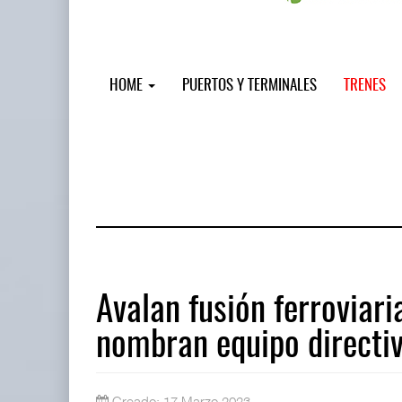
HOME
PUERTOS Y TERMINALES
TRENES
Avalan fusión ferroviar
nombran equipo directi
Miguel Ángel Bres encabezará segur
07 AGO 2026
Creado: 17 Marzo 2023