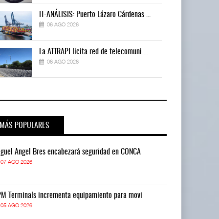
IT-ANÁLISIS: Puerto Lázaro Cárdenas ...
06 AGO 2026
La ATTRAPI licita red de telecomuni ...
06 AGO 2026
MÁS POPULARES
guel Ángel Bres encabezará seguridad en CONCA
Miguel Ángel 
07 AGO 2026
07 AGO 2026
M Terminals incrementa equipamiento para movi
APM Terminals
05 AGO 2026
05 AGO 2026