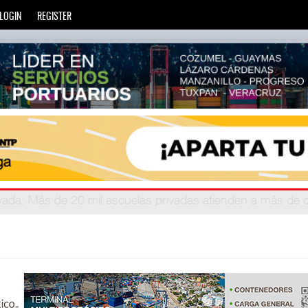
LOGIN
REGISTER
zará
privada
: Más de 20 mil escuelas privadas atienden a más d