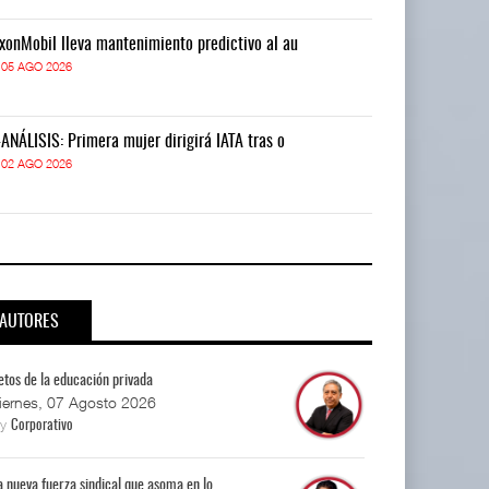
xonMobil lleva mantenimiento predictivo al au
ExxonMobil lle
05 AGO 2026
05 AGO 2026
-ANÁLISIS: Primera mujer dirigirá IATA tras o
IT-ANÁLISIS: P
02 AGO 2026
02 AGO 2026
AUTORES
etos de la educación privada
iernes, 07 Agosto 2026
By
Corporativo
a nueva fuerza sindical que asoma en lo...