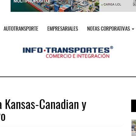
AUTOTRANSPORTE
EMPRESARIALES
NOTAS CORPORATIVAS
ia Kansas-Canadian y
vo
i ...
Miguel Ángel Bres encabezará seguri ...
07 AGO 2026