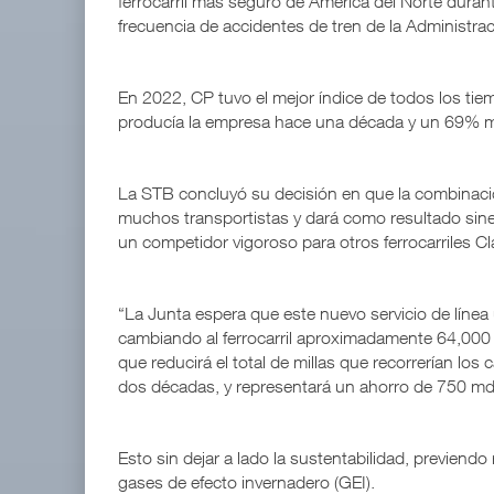
ferrocarril más seguro de América del Norte duran
frecuencia de accidentes de tren de la Administrac
En 2022, CP tuvo el mejor índice de todos los tiemp
producía la empresa hace una década y un 69% má
La STB concluyó su decisión en que la combinación
muchos transportistas y dará como resultado sin
un competidor vigoroso para otros ferrocarriles Cl
“La Junta espera que este nuevo servicio de línea ú
cambiando al ferrocarril aproximadamente 64,000 
que reducirá el total de millas que recorrerían los
dos décadas, y representará un ahorro de 750 mdd
Esto sin dejar a lado la sustentabilidad, previend
gases de efecto invernadero (GEI).