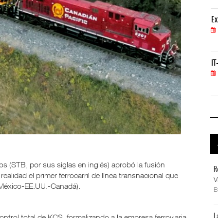
ExxonMobil lleva mantenimiento predictivo al au
Ex
05 AGO 2026
IT-ANÁLISIS: Primera mujer dirigirá IATA tras o
IT
02 AGO 2026
s (STB, por sus siglas en inglés) aprobó la fusión
R
alidad el primer ferrocarril de línea transnacional que
V
(México-EE.UU.-Canadá).
control total de KCS, formalizando a la empresa ferroviaria
L