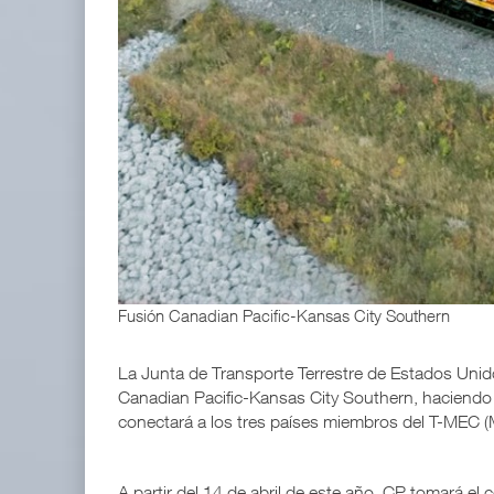
ExxonMobil lleva mantenimiento predictivo al au
05 AGO 2026
IT-ANÁLISIS: Primera mujer dirigirá IATA tras o
02 AGO 2026
Fusión Canadian Pacific-Kansas City Southern
La Junta de Transporte Terrestre de Estados Unido
Canadian Pacific-Kansas City Southern, haciendo re
conectará a los tres países miembros del T-MEC 
A partir del 14 de abril de este año, CP tomará el 