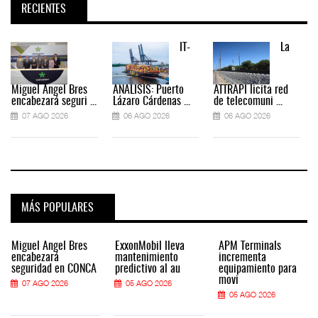
RECIENTES
IT-
La
Miguel Ángel Bres
ANÁLISIS: Puerto
ATTRAPI licita red
encabezará seguri ...
Lázaro Cárdenas ...
de telecomuni ...
07 AGO 2026
06 AGO 2026
06 AGO 2026
MÁS POPULARES
Miguel Ángel Bres
ExxonMobil lleva
APM Terminals
encabezará
mantenimiento
incrementa
seguridad en CONCA
predictivo al au
equipamiento para
movi
07 AGO 2026
05 AGO 2026
05 AGO 2026