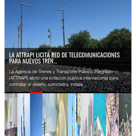
IT-ANÁLISIS: VOLARIS ABRIRÁ RUTA ENTRE
WASHINGTON DULLES Y G...
⮕ IA y automatización redefinen operación aeroportuaria
⮕ Bombardier exhibe Challenger 3500 en LABACE 2026
Volaris anunció una nueva ru...