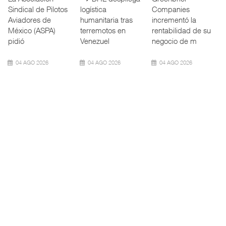
de Cámaras
Panamá reducirá
Trenes y
Industriales
nuevamente el
Transporte Público
(CONCAMIN)
calado de
Integrado
designó a Migu
Neopanamax ⮕
(ATTRAPI) abri
07 AGO 2026
06 AGO 2026
06 AGO 2026
IT-ANÁLISIS: Volaris
AMANAC, treinta y
TMAZ eleva 77%
abri ...
nueve a ...
movimiento ...
⮕ IA y
La transformación
La Terminal
automatización
del comercio
Marítima de
redefinen
marítimo mundial
Mazatlán (TMAZ),
operación
también ha
subsidiaria
aeroportuaria ⮕
redefin
portuaria de
Bomba
05 AGO 2026
05 AGO 2026