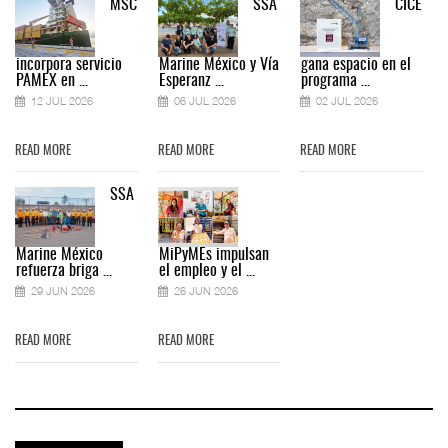
MSC
SSA
CICE
incorpora servicio
Marine México y Vía
gana espacio en el
PAMEX en ...
Esperanz ...
programa ...
12 JUL 2026
06 JUL 2026
02 JUL 2026
READ MORE
READ MORE
READ MORE
SSA
Marine México
MiPyMEs impulsan
refuerza briga ...
el empleo y el ...
29 JUN 2026
26 JUN 2026
READ MORE
READ MORE