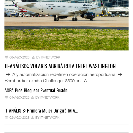
06-AGO-2026
BY IT-NETWORK
IT-ANÁLISIS: VOLARIS ABRIRÁ RUTA ENTRE WASHINGTON…
⮕ IA y automatización redefinen operación aeroportuaria ⮕
Bombardier exhibe Challenger 3500 en LA ...
ASPA Pide Bloquear Eventual Fusión…
IT
04-AGO-2026
BY IT-NETWORK
IT-ANÁLISIS: Primera Mujer Dirigirá IATA…
IT
02-AGO-2026
BY IT-NETWORK