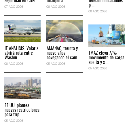
seguridad en CON ...
incorpora ...
telecomunicaciones
p ...
07 AGO 2026
06 AGO 2026
06 AGO 2026
IT-ANÁLISIS: Volaris
AMANAC, treinta y
abrirá ruta entre
nueve años
TMAZ eleva 77%
Washin ...
navegando el cam ...
movimiento de carga
suelta y s ...
06 AGO 2026
05 AGO 2026
05 AGO 2026
EE.UU. plantea
nuevas restricciones
para trip ...
05 AGO 2026