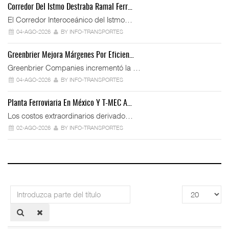
Corredor Del Istmo Destraba Ramal Ferr…
El Corredor Interoceánico del Istmo…
04-AGO-2026
BY INFO-TRANSPORTES
Greenbrier Mejora Márgenes Por Eficien…
Greenbrier Companies incrementó la …
04-AGO-2026
BY INFO-TRANSPORTES
Planta Ferroviaria En México Y T-MEC A…
Los costos extraordinarios derivado…
02-AGO-2026
BY INFO-TRANSPORTES
Introduzca
Cantidad
parte
a
del
mostrar
título