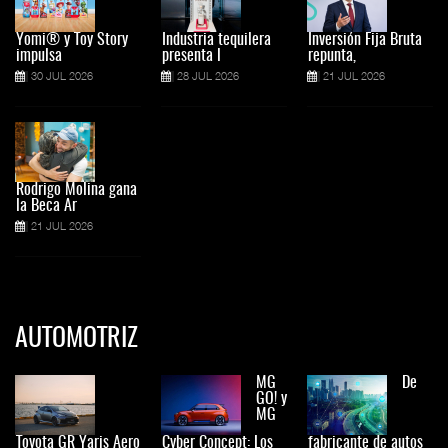
Yomi® y Toy Story
Industria tequilera
Inversión Fija Bruta
impulsa
presenta l
repunta,
30 JUL 2026
28 JUL 2026
21 JUL 2026
Rodrigo Molina gana
la Beca Ar
21 JUL 2026
AUTOMOTRIZ
MG
De
GO! y
MG
Toyota GR Yaris Aero
Cyber Concept: Los
fabricante de autos