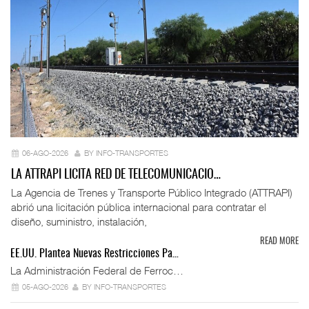
06-AGO-2026
BY INFO-TRANSPORTES
LA ATTRAPI LICITA RED DE TELECOMUNICACIO…
La Agencia de Trenes y Transporte Público Integrado (ATTRAPI)
abrió una licitación pública internacional para contratar el
diseño, suministro, instalación,
READ MORE
EE.UU. Plantea Nuevas Restricciones Pa…
La Administración Federal de Ferroc…
05-AGO-2026
BY INFO-TRANSPORTES