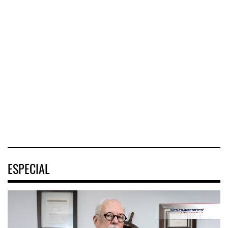
Corredor del Istmo
Corredor Jalisco-
destra ...
Nayarit ...
Cruceros crecen en
Caribe ...
El Corredor
El corredor
COZUMEL, Méx.
Interoceánico del
metropolitano que
— El arribo de
Istmo de
conecta Jalisco y
pasajeros en
Tehuantepec (CIIT)
Nayarit inició la
cruceros a la
destrabó
turística
04 AGO 2026
04 AGO 2026
04 AGO 2026
ESPECIAL