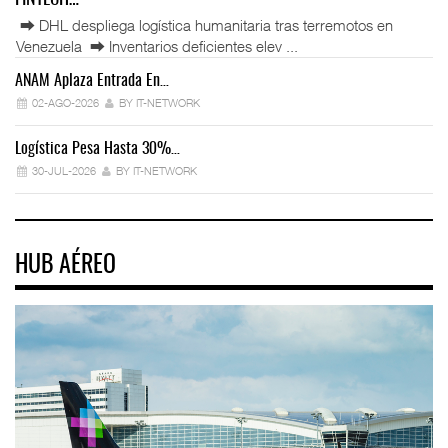
⮕ DHL despliega logística humanitaria tras terremotos en
Venezuela ⮕ Inventarios deficientes elev ...
ANAM Aplaza Entrada En…
IT
02-AGO-2026
BY IT-NETWORK
Logística Pesa Hasta 30%…
Ex
30-JUL-2026
BY IT-NETWORK
HUB AÉREO