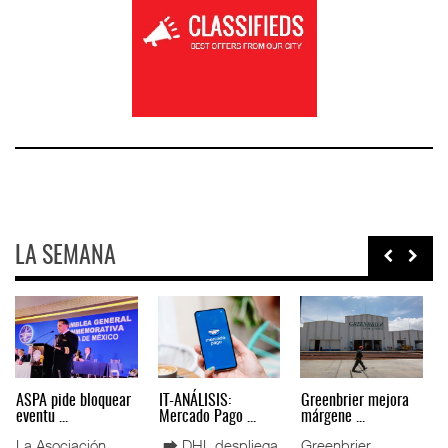
LA SEMANA
Miguel Ángel Bres
IT-ANÁLISIS: Puerto
La ATTRAPI licita
encabez ...
Lázar ...
red de ...
La Confederación
⮕ Canal de
La Agencia de