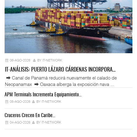
06-AGO-2026
BY IT-NETWORK
IT-ANÁLISIS: PUERTO LÁZARO CÁRDENAS INCORPORA…
⮕ Canal de Panamá reducirá nuevamente el calado de
Neopanamax ⮕ Oaxaca alberga la exposición nava ...
APM Terminals Incrementa Equipamiento…
05-AGO-2026
BY IT-NETWORK
Cruceros Crecen En Caribe…
04-AGO-2026
BY IT-NETWORK