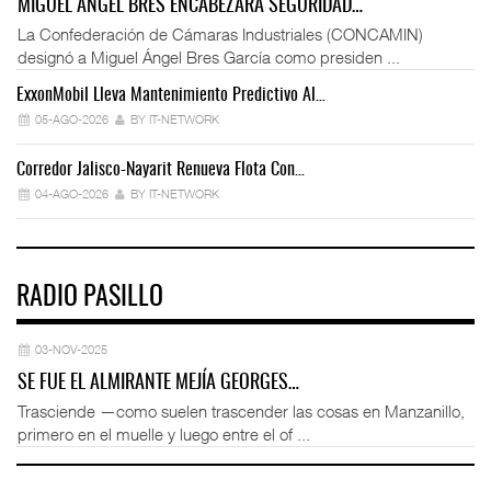
MIGUEL ÁNGEL BRES ENCABEZARÁ SEGURIDAD…
La Confederación de Cámaras Industriales (CONCAMIN)
designó a Miguel Ángel Bres García como presiden ...
ExxonMobil Lleva Mantenimiento Predictivo Al…
La
05-AGO-2026
BY IT-NETWORK
Corredor Jalisco-Nayarit Renueva Flota Con…
Tr
04-AGO-2026
BY IT-NETWORK
RADIO PASILLO
03-NOV-2025
SE FUE EL ALMIRANTE MEJÍA GEORGES…
Trasciende —como suelen trascender las cosas en Manzanillo,
primero en el muelle y luego entre el of ...