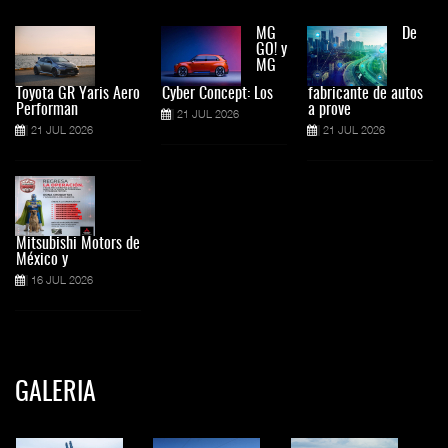
MG
De
GO! y
MG
Toyota GR Yaris Aero
Cyber Concept: Los
fabricante de autos
Performan
a prove
21 JUL 2026
21 JUL 2026
21 JUL 2026
Mitsubishi Motors de
México y
16 JUL 2026
GALERIA