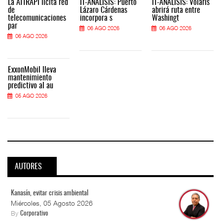
La ATTRAPI licita red
IT-ANÁLISIS: Puerto
IT-ANÁLISIS: Volaris
de
Lázaro Cárdenas
abrirá ruta entre
telecomunicaciones
incorpora s
Washingt
par
06 AGO 2026
06 AGO 2026
06 AGO 2026
ExxonMobil lleva
mantenimiento
predictivo al au
05 AGO 2026
AUTORES
Kanasín, evitar crisis ambiental
Miércoles, 05 Agosto 2026
By
Corporativo