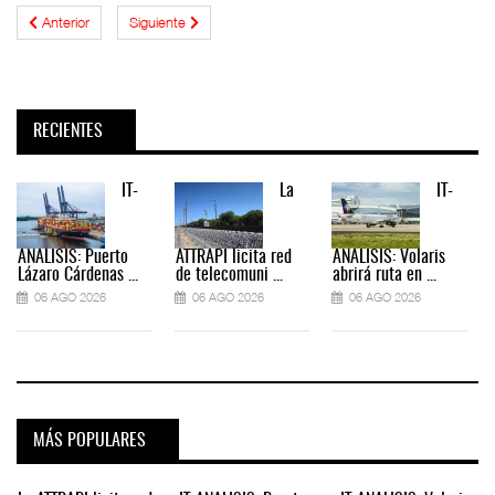
Anterior
Siguiente
RECIENTES
IT-
La
IT-
ANÁLISIS: Puerto
ATTRAPI licita red
ANÁLISIS: Volaris
Lázaro Cárdenas ...
de telecomuni ...
abrirá ruta en ...
06 AGO 2026
06 AGO 2026
06 AGO 2026
MÁS POPULARES