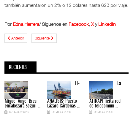
también aumentaron un 2% o 12 dólares hasta 623 por viaje.
Por
Edna Herrera
/ Síguenos en
Facebook
,
X
y
LinkedIn
Anterior
Siguiente
RECIENTES
IT-
La
Miguel Ángel Bres
ANÁLISIS: Puerto
ATTRAPI licita red
encabezará seguri ...
Lázaro Cárdenas ...
de telecomuni ...
07 AGO 2026
06 AGO 2026
06 AGO 2026