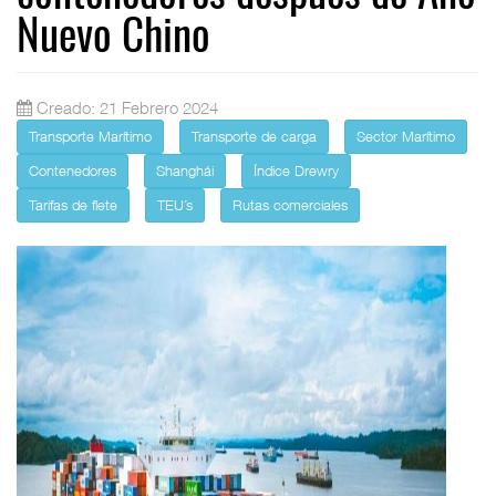
Nuevo Chino
Creado: 21 Febrero 2024
Transporte Marítimo
Transporte de carga
Sector Marítimo
Contenedores
Shanghái
Índice Drewry
Tarifas de flete
TEU´s
Rutas comerciales