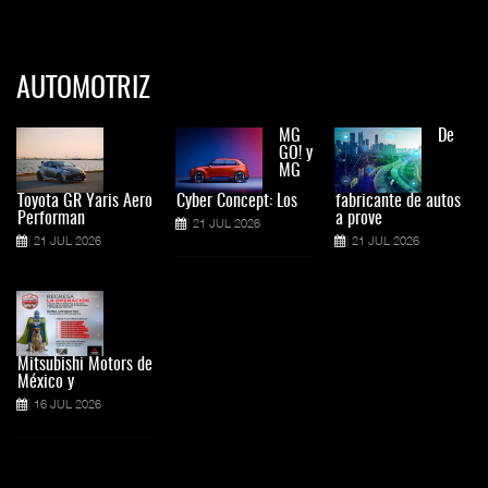
AUTOMOTRIZ
MG
De
GO! y
MG
Toyota GR Yaris Aero
Cyber Concept: Los
fabricante de autos
Performan
a prove
21 JUL 2026
21 JUL 2026
21 JUL 2026
Mitsubishi Motors de
México y
16 JUL 2026