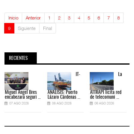
Inicio
Anterior
1
2
3
4
5
6
7
8
9
Siguiente
Final
RECIENTES
IT-
La
Miguel Ángel Bres
ANÁLISIS: Puerto
ATTRAPI licita red
encabezará seguri ...
Lázaro Cárdenas ...
de telecomuni ...
07 AGO 2026
06 AGO 2026
06 AGO 2026