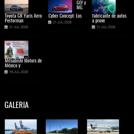
GO! y
MG
Toyota GR Yaris Aero
Cyber Concept: Los
fabricante de autos
Performan
a prove
21 JUL 2026
21 JUL 2026
21 JUL 2026
Mitsubishi Motors de
México y
16 JUL 2026
GALERIA