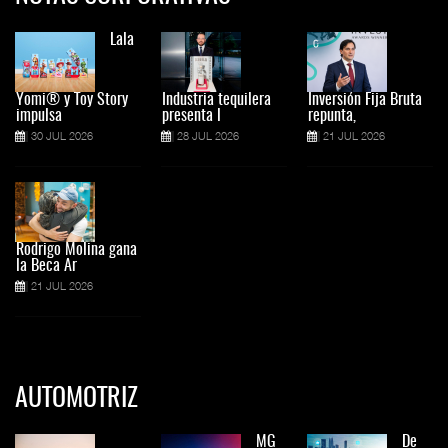
Lala
Yomi® y Toy Story
Industria tequilera
Inversión Fija Bruta
impulsa
presenta l
repunta,
30 JUL 2026
28 JUL 2026
21 JUL 2026
Rodrigo Molina gana
la Beca Ar
21 JUL 2026
AUTOMOTRIZ
MG
De