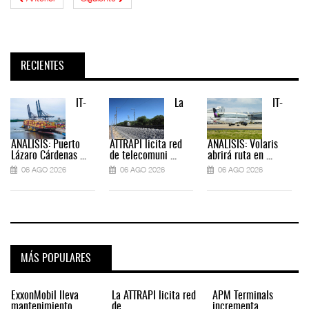
RECIENTES
IT-
La
IT-
ANÁLISIS: Puerto
ATTRAPI licita red
ANÁLISIS: Volaris
Lázaro Cárdenas ...
de telecomuni ...
abrirá ruta en ...
06 AGO 2026
06 AGO 2026
06 AGO 2026
MÁS POPULARES
ExxonMobil lleva
La ATTRAPI licita red
APM Terminals
mantenimiento
de
incrementa