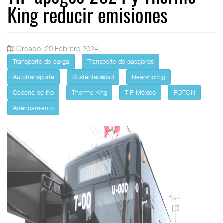
King reducir emisiones
Creado: 20 Febrero 2024
Transporte de carga
Transporte de pasajeros
Autotransporte
Sustentabilidad
Nearshoring
Cadena de frio
Thermo King
TIP México
FOTON
Arrendamiento